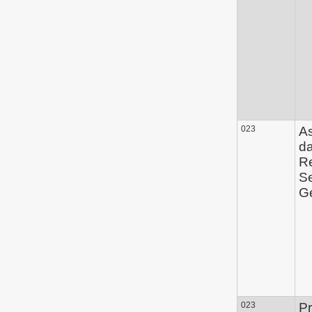
023
A
d
Re
Se
Ge
023
Pr