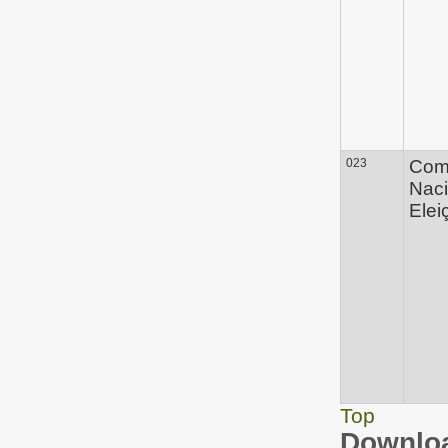
023
Com
Naci
Elei
Top
Downloa