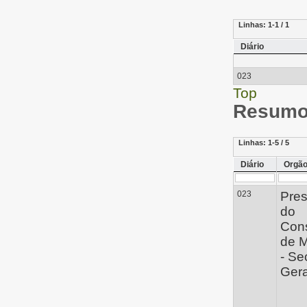
Linhas:
1-1 / 1
Diário
023
Top
Resumo 
Linhas:
1-5 / 5
Diário
Orgã
023
Pres
do
Con
de M
- Se
Gera