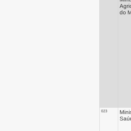
Agri
do 
023
Mini
Saú