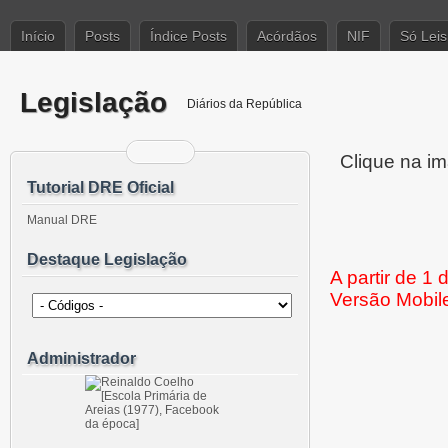
Início
Posts
Índice Posts
Acórdãos
NIF
Só Leis
Legislação
Diários da República
Clique na im
Tutorial DRE Oficial
Manual DRE
Destaque Legislação
A partir de 1
Versão Mobil
Administrador