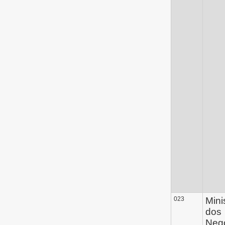
023
Mini
dos
Neg