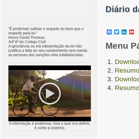
Diário 
"É preferível cultivar o respeito do bem que o
Facebook
Twitter
Linke
G
respeito pela lei."
Henry David Thoreau.
Artº 6º do Código Civil:
Menu P
A ignorância ou má interpretação da lei não
justifica a falta do seu cumprimento nem isenta
as pessoas das sanções nela estabelecidas.
Downloa
Resumo 
Downloa
Resumo 
A informação é poderosa, mas o que nos define,
é como a usamos.