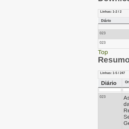
Linhas:
1-2 / 2
Diário
023
023
Top
Resumo 
Linhas:
1-5 / 247
Diário
Or
023
A
d
Re
Se
Ge