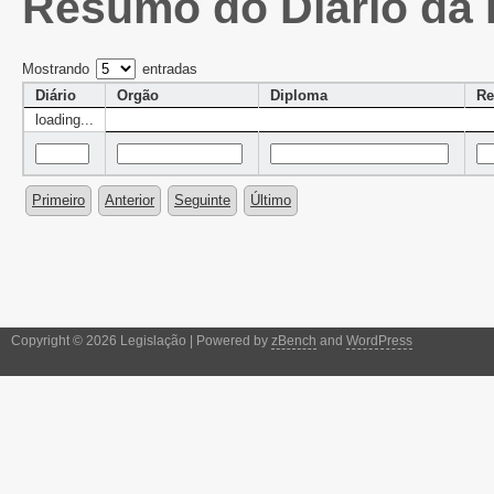
Resumo do Diário da 
Mostrando
entradas
Diário
Orgão
Diploma
R
loading...
Primeiro
Anterior
Seguinte
Último
Copyright © 2026 Legislação | Powered by
zBench
and
WordPress