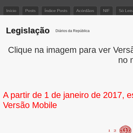
Início
Posts
Índice Posts
Acórdãos
NIF
Só Leis
Legislação
Diários da República
Clique na imagem para ver Versão
no 
A partir de 1 de janeiro de 2017, 
Versão Mobile