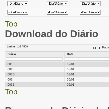
Top
Download do Diário
Linhas:
1-5 / 509
Pag
Diário
Data
001
02/01
002
03/01
002S
03/01
003
06/01
003S
06/01
Top