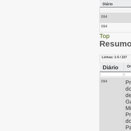
Diário
094
094
Top
Resumo 
Linhas:
1-5 / 227
Diário
Or
094
Pr
d
de
G
Mi
Pr
d
P