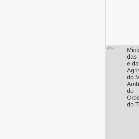
094
Mini
das 
e da
Agri
do M
Amb
do
Ord
do Te