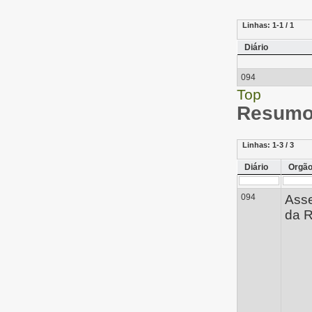
Linhas:
1-1 / 1
Diário
094
Top
Resumo 
Linhas:
1-3 / 3
Diário
Orgã
094
Ass
da R