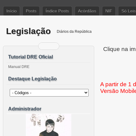
Início
Posts
Índice Posts
Acórdãos
NIF
Só Leis
Legislação
Diários da República
Clique na im
Tutorial DRE Oficial
Manual DRE
Destaque Legislação
A partir de 1
Versão Mobil
Administrador