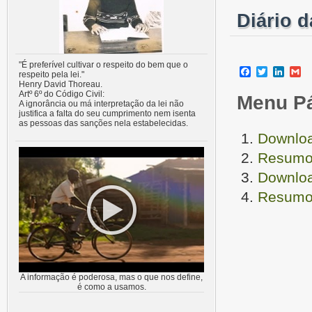
Diário 
"É preferível cultivar o respeito do bem que o
Facebook
Twitter
Linke
G
respeito pela lei."
Henry David Thoreau.
Artº 6º do Código Civil:
Menu P
A ignorância ou má interpretação da lei não
justifica a falta do seu cumprimento nem isenta
as pessoas das sanções nela estabelecidas.
Downloa
Resumo 
Downloa
Resumo 
A informação é poderosa, mas o que nos define,
é como a usamos.