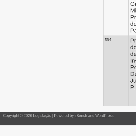
G
Mi
Pr
d
P
094
Pr
d
de
In
P
De
Ju
P.
Copyright © 2026 Legislação | Powered by
zBench
and
WordPress