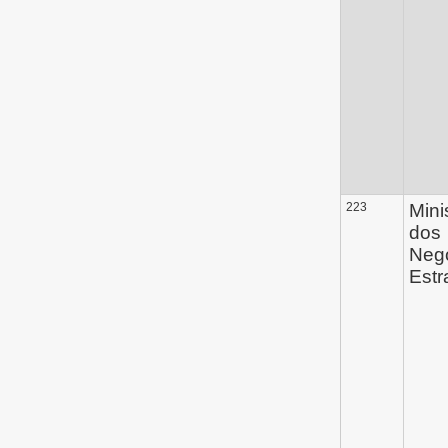
223
Mini
dos
Neg
Estr