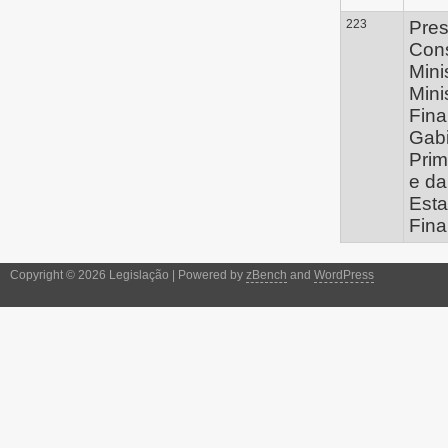
223
Pres
Con
Mini
Mini
Fina
Gabi
Prim
e da
Esta
Fin
Copyright © 2026 Legislação | Powered by
zBench
and
WordPress