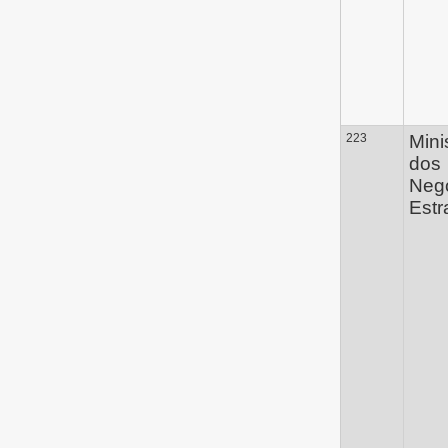
223
Mini
dos
Neg
Estr