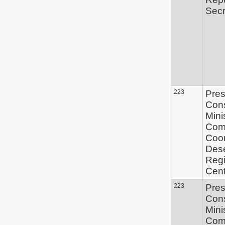
Secr
223
Pres
Con
Mini
Com
Coo
Des
Regi
Cent
223
Pres
Con
Mini
Com