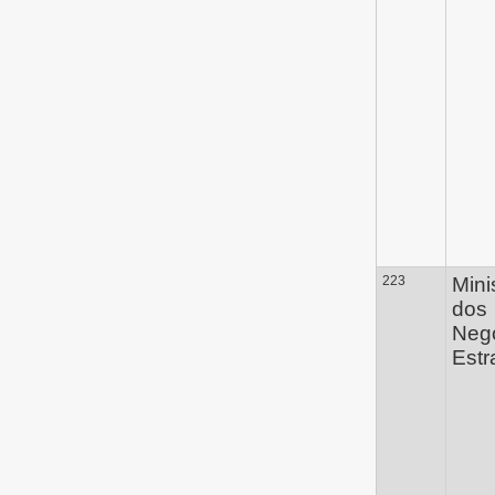
223
Mini
dos
Neg
Estr