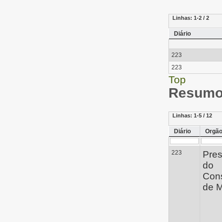
Linhas:
1-2 / 2
Diário
223
223
Top
Resumo 
Linhas:
1-5 / 12
Diário
Orgã
223
Pres
do
Con
de M