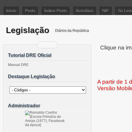
Início
Posts
Índice Posts
Acórdãos
NIF
Só Leis
Legislação
Diários da República
Clique na im
Tutorial DRE Oficial
Manual DRE
Destaque Legislação
A partir de 1
Versão Mobil
Administrador