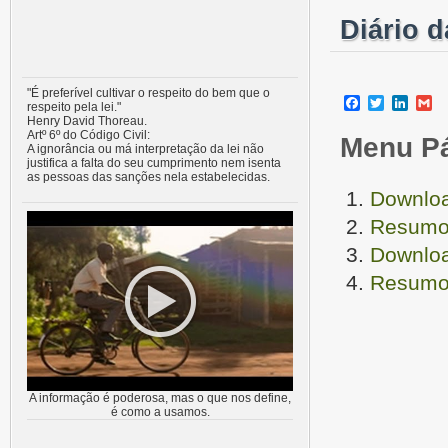
Diário 
"É preferível cultivar o respeito do bem que o
Facebook
Twitter
Linke
G
respeito pela lei."
Henry David Thoreau.
Artº 6º do Código Civil:
Menu P
A ignorância ou má interpretação da lei não
justifica a falta do seu cumprimento nem isenta
as pessoas das sanções nela estabelecidas.
Downloa
Resumo 
Downloa
Resumo 
A informação é poderosa, mas o que nos define,
é como a usamos.