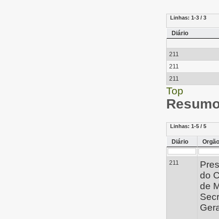
Linhas:
1-3 / 3
Diário
211
211
211
Top
Resumo 
Linhas:
1-5 / 5
Diário
Orgã
211
Pres
do 
de M
Secr
Gera