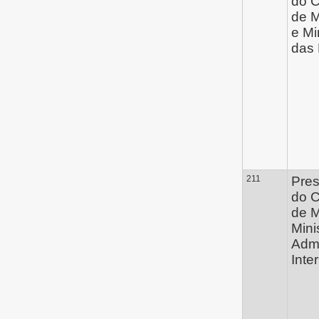
do 
de M
e Mi
das 
211
Pres
do 
de M
Mini
Admi
Inte