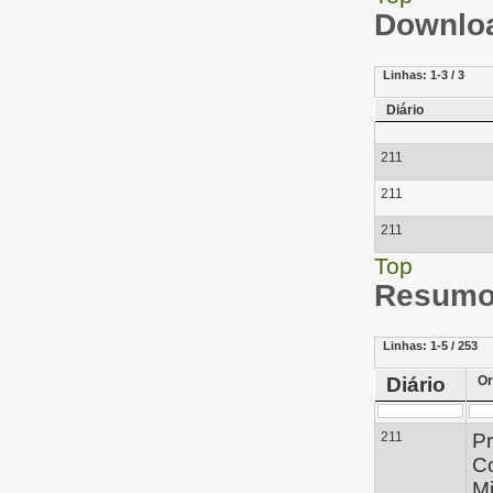
Downloa
Linhas:
1-3 / 3
Diário
211
211
211
Top
Resumo 
Linhas:
1-5 / 253
Diário
Or
211
Pr
C
Mi