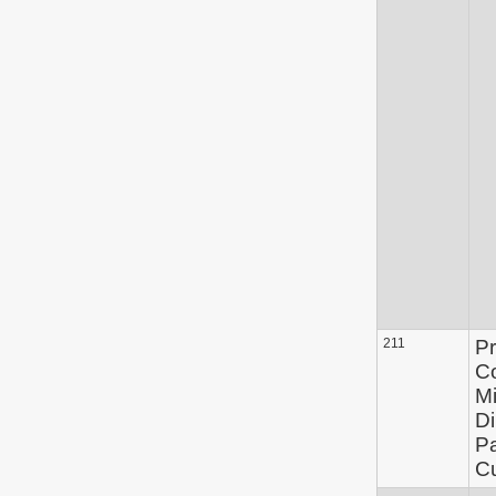
211
Pr
C
Mi
Di
Pa
Cu