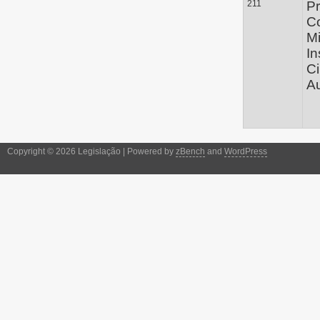
211
Pr
C
Mi
In
C
Au
Copyright © 2026 Legislação | Powered by
zBench
and
WordPress