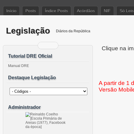
Início
Posts
Índice Posts
Acórdãos
NIF
Só Leis
Legislação
Diários da República
Clique na im
Tutorial DRE Oficial
Manual DRE
Destaque Legislação
A partir de 1
Versão Mobil
Administrador