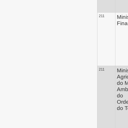
211
Mini
Fin
211
Mini
Agri
do M
Amb
do
Ord
do Te