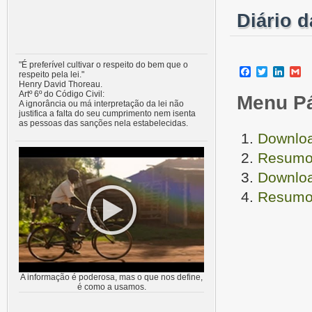
Diário 
"É preferível cultivar o respeito do bem que o
Facebook
Twitter
Linke
G
respeito pela lei."
Henry David Thoreau.
Artº 6º do Código Civil:
Menu P
A ignorância ou má interpretação da lei não
justifica a falta do seu cumprimento nem isenta
as pessoas das sanções nela estabelecidas.
Downloa
Resumo 
Downloa
Resumo 
A informação é poderosa, mas o que nos define,
é como a usamos.