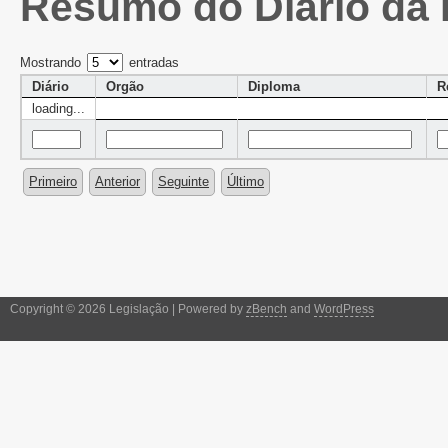
Resumo do Diário da 
Mostrando
entradas
Diário
Orgão
Diploma
R
loading...
Primeiro
Anterior
Seguinte
Último
Copyright © 2026 Legislação | Powered by
zBench
and
WordPress