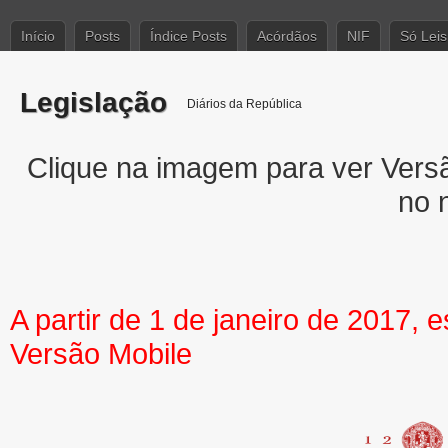
Início
Posts
Índice Posts
Acórdãos
NIF
Só Leis
Legislação
Diários da República
Clique na imagem para ver Versão
no 
A partir de 1 de janeiro de 2017, 
Versão Mobile