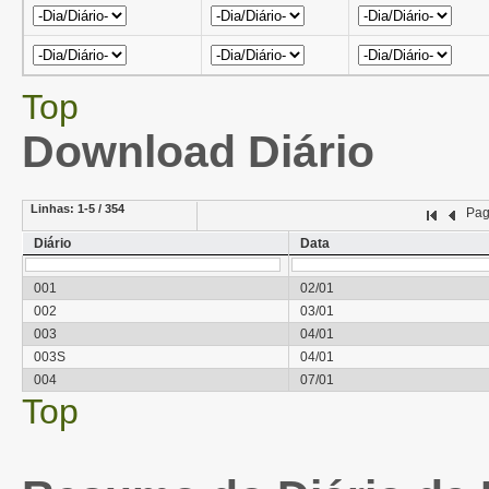
Top
Download Diário
Linhas:
1-5 / 354
Pa
Diário
Data
001
02/01
002
03/01
003
04/01
003S
04/01
004
07/01
Top