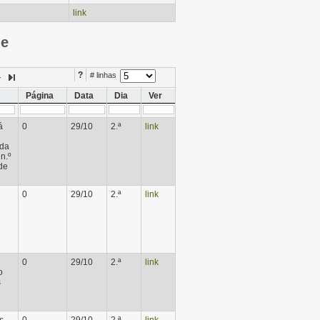
link
ie
?
# linhas
Página
Data
Dia
Ver
á
0
29/10
2.ª
link
 da
n.º
de
0
29/10
2.ª
link
0
29/10
2.ª
link
o
s