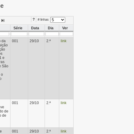
ie
?
# linhas
Série
Data
Dia
Ver
o da
001
29/10
2.ª
link
sição
ção
os
1 e
ras
e São
 o
o
001
29/10
2.ª
link
eve
ido de
o de
de
001
29/10
2.ª
link