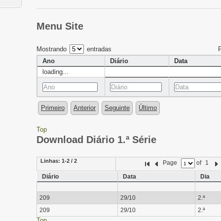
Menu Site
Mostrando
entradas
Ano
Diário
Data
loading...
Primeiro
Anterior
Seguinte
Último
Top
Download Diário 1.ª Série
Linhas:
1-2 / 2
Page
of
1
Diário
Data
Dia
209
29/10
2.ª
209
29/10
2.ª
Top