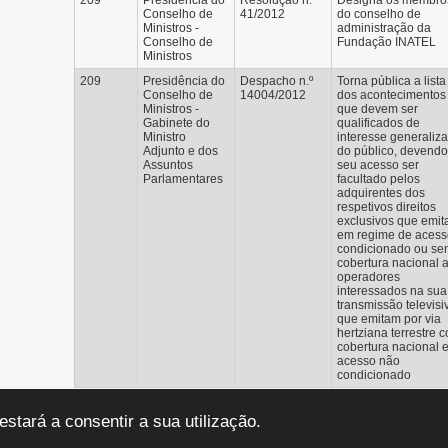
209
Presidência do
Resolução n.º
Designa os membro
Conselho de
41/2012
do conselho de
Ministros -
administração da
Conselho de
Fundação INATEL
Ministros
209
Presidência do
Despacho n.º
Torna pública a lista
Conselho de
14004/2012
dos acontecimentos
Ministros -
que devem ser
Gabinete do
qualificados de
Ministro
interesse generaliz
Adjunto e dos
do público, devendo
Assuntos
seu acesso ser
Parlamentares
facultado pelos
adquirentes dos
respetivos direitos
exclusivos que emi
em regime de acess
condicionado ou se
cobertura nacional 
operadores
interessados na sua
transmissão televisi
que emitam por via
hertziana terrestre 
cobertura nacional 
acesso não
condicionado
stará a consentir a sua utilização.
ench
and
WordPress