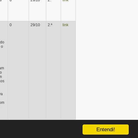
s
0
29/10
2.ª
link
0
29/10
2.ª
link
ado
 o
tam
o
m
aos
va
com
e
Entendi!
↑
Topo