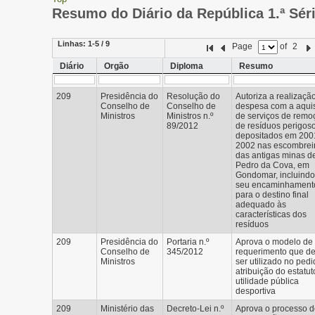
Resumo do Diário da República 1.ª Sér
Linhas:
1-5 / 9
Page
of
2
Diário
Orgão
Diploma
Resumo
209
Presidência do
Resolução do
Autoriza a realizaçã
Conselho de
Conselho de
despesa com a aqui
Ministros
Ministros n.º
de serviços de remo
89/2012
de resíduos perigos
depositados em 200
2002 nas escombrei
das antigas minas d
Pedro da Cova, em
Gondomar, incluindo
seu encaminhament
para o destino final
adequado às
características dos
resíduos
209
Presidência do
Portaria n.º
Aprova o modelo de
Conselho de
345/2012
requerimento que d
Ministros
ser utilizado no ped
atribuição do estatut
utilidade pública
desportiva
209
Ministério das
Decreto-Lei n.º
Aprova o processo 