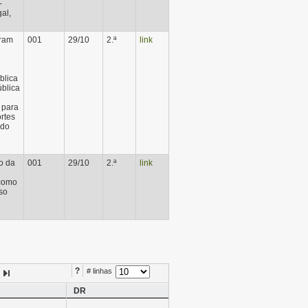
-
al,
oram
001
29/10
2.ª
link
blica
blica
 para
rtes
ado
o da
001
29/10
2.ª
link
 como
so
?
# linhas
DR