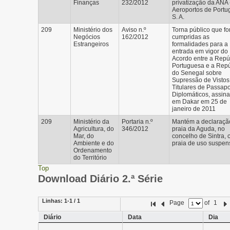
Finanças
232/2012
privatização da ANA 
Aeroportos de Portug
S. A.
209
Ministério dos
Aviso n.º
Torna público que f
Negócios
162/2012
cumpridas as
Estrangeiros
formalidades para a
entrada em vigor do
Acordo entre a Repú
Portuguesa e a Repú
do Senegal sobre
Supressão de Vistos
Titulares de Passapo
Diplomáticos, assin
em Dakar em 25 de
janeiro de 2011
209
Ministério da
Portaria n.º
Mantém a declaraçã
Agricultura, do
346/2012
praia da Aguda, no
Mar, do
concelho de Sintra,
Ambiente e do
praia de uso suspen
Ordenamento
do Território
Top
Download Diário 2.ª Série
Linhas:
1-1 / 1
Page
of
1
Diário
Data
Dia