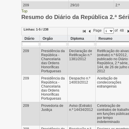
209
29/10
2.ª
Top
Resumo do Diário da República 2.ª Sér
Linhas:
1-5 / 238
Page
of
48
Diário
Orgão
Diploma
Resumo
209
Presidência da
Declaração de
Retificação do alvar
República -
Retificação n.º
(extrato) n.º 6/2012,
Chancelaria
1381/2012
publicado no Diário
das Ordens
República, 2.ª série, 
Honoríficas
144, de 26 de julho 
Portuguesas
2012
209
Presidência da
Despacho n.º
Aceitação de
República -
14003/2012
condecorações
Chancelaria
estrangeiras
das Ordens
Honoríficas
Portuguesas
209
Provedoria de
Aviso (Extrato)
Celebração de
Justiça
n.º 14434/2012
contratos de trabalh
em funções pública
por tempo
indeterminado