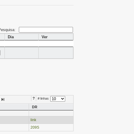
Pesquisa:
Dia
Ver
?
# linhas
DR
link
209S