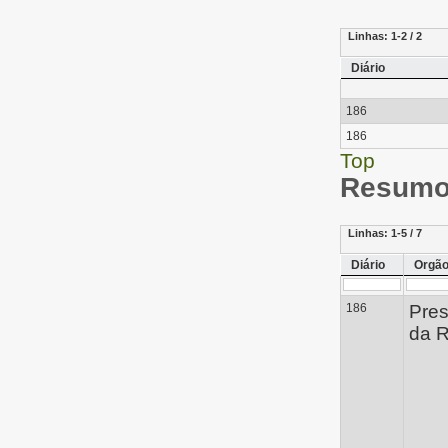
Linhas:
1-2 / 2
Diário
186
186
Top
Resumo 
Linhas:
1-5 / 7
Diário
Orgã
186
Pres
da R