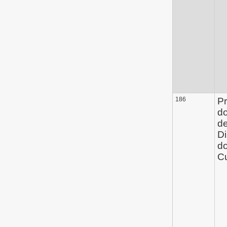
186
Pr
d
de
Di
do
Cu