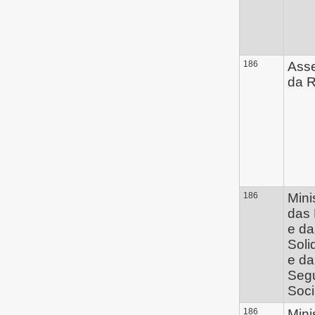
186
Ass
da R
186
Mini
das 
e da
Soli
e da
Seg
Soci
186
Mini