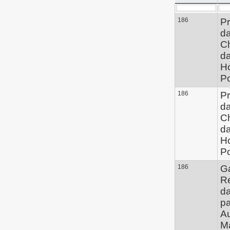
186
Pr
da
Ch
d
Ho
P
186
Pr
da
Ch
d
Ho
P
186
G
R
da
pa
A
M