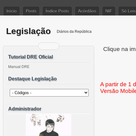
Início
Posts
Índice Posts
Acórdãos
NIF
Só Leis
Legislação
Diários da República
Clique na im
Tutorial DRE Oficial
Manual DRE
Destaque Legislação
A partir de 1
Versão Mobil
Administrador