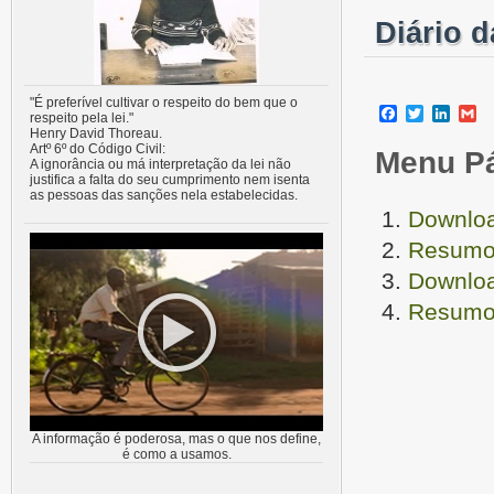
Diário 
"É preferível cultivar o respeito do bem que o
Facebook
Twitter
Linke
G
respeito pela lei."
Henry David Thoreau.
Artº 6º do Código Civil:
Menu P
A ignorância ou má interpretação da lei não
justifica a falta do seu cumprimento nem isenta
as pessoas das sanções nela estabelecidas.
Downloa
Resumo 
Downloa
Resumo 
A informação é poderosa, mas o que nos define,
é como a usamos.