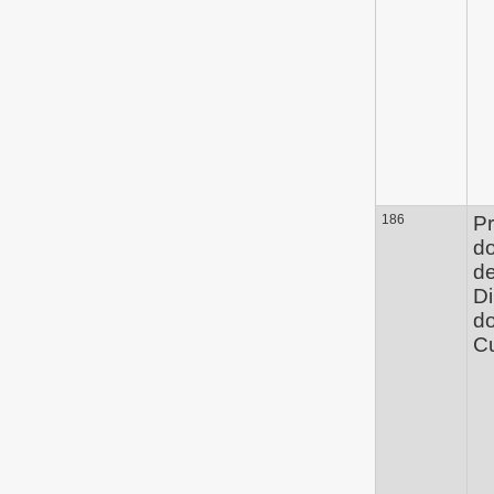
186
Pr
d
de
Di
do
Cu