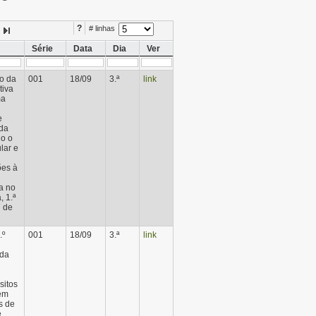
?
# linhas
Série
Data
Dia
Ver
ão da
001
18/09
3.ª
link
tiva
ma
e
nda
do o
lar e
ões à
a no
, 1.ª
7 de
.º
001
18/09
3.ª
link
 da
sitos
vem
s de
e