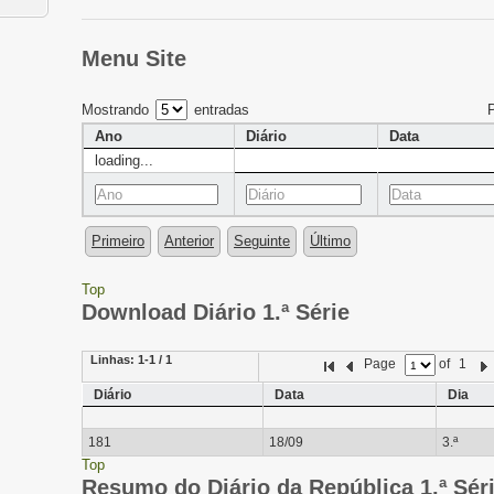
Menu Site
Mostrando
entradas
Ano
Diário
Data
loading...
Primeiro
Anterior
Seguinte
Último
Top
Download Diário 1.ª Série
Linhas:
1-1 / 1
Page
of
1
Diário
Data
Dia
181
18/09
3.ª
Top
Resumo do Diário da República 1.ª Sér