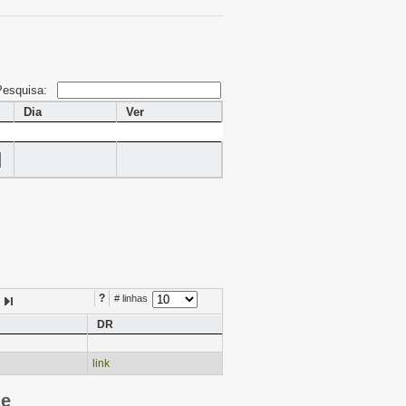
Pesquisa:
Dia
Ver
?
# linhas
DR
link
ie