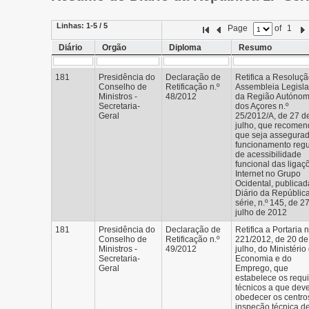
Linhas:
1-5 / 5
Page
of
1
Diário
Orgão
Diploma
Resumo
181
Presidência do
Declaração de
Retifica a Resoluç
Conselho de
Retificação n.º
Assembleia Legisla
Ministros -
48/2012
da Região Autóno
Secretaria-
dos Açores n.º
Geral
25/2012/A, de 27 d
julho, que recome
que seja assegura
funcionamento regu
de acessibilidade
funcional das ligaç
Internet no Grupo
Ocidental, publicad
Diário da República
série, n.º 145, de 2
julho de 2012
181
Presidência do
Declaração de
Retifica a Portaria n
Conselho de
Retificação n.º
221/2012, de 20 de
Ministros -
49/2012
julho, do Ministério
Secretaria-
Economia e do
Geral
Emprego, que
estabelece os requi
técnicos a que de
obedecer os centro
inspeção técnica d