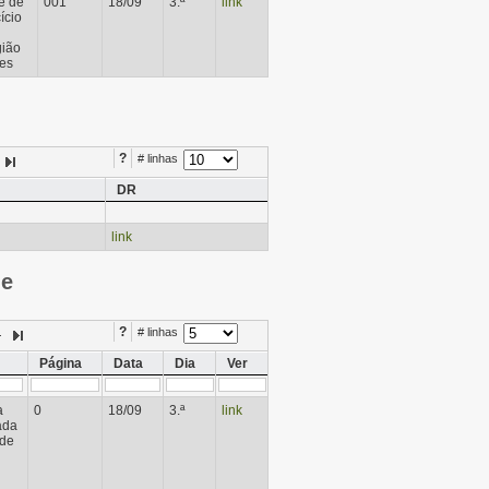
e de
001
18/09
3.ª
link
ício
gião
es
?
# linhas
DR
link
ie
?
# linhas
Página
Data
Dia
Ver
a
0
18/09
3.ª
link
ada
 de