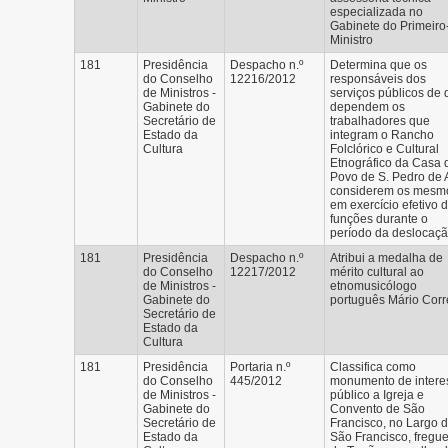
especializada no
Gabinete do Primeiro
Ministro
181
Presidência
Despacho n.º
Determina que os
do Conselho
12216/2012
responsáveis dos
de Ministros -
serviços públicos de
Gabinete do
dependem os
Secretário de
trabalhadores que
Estado da
integram o Rancho
Cultura
Folclórico e Cultural
Etnográfico da Casa 
Povo de S. Pedro de 
considerem os mesm
em exercício efetivo 
funções durante o
período da deslocaç
181
Presidência
Despacho n.º
Atribui a medalha de
do Conselho
12217/2012
mérito cultural ao
de Ministros -
etnomusicólogo
Gabinete do
português Mário Corr
Secretário de
Estado da
Cultura
181
Presidência
Portaria n.º
Classifica como
do Conselho
445/2012
monumento de intere
de Ministros -
público a Igreja e
Gabinete do
Convento de São
Secretário de
Francisco, no Largo 
Estado da
São Francisco, fregu