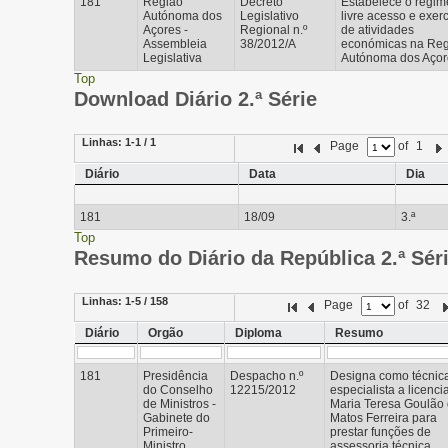
181
Região
Decreto
Estabelece o regim
Autónoma dos
Legislativo
livre acesso e exerc
Açores -
Regional n.º
de atividades
Assembleia
38/2012/A
económicas na Re
Legislativa
Autónoma dos Açor
Top
Download Diário 2.ª Série
Linhas:
1-1 / 1
Page
of
1
Diário
Data
Dia
181
18/09
3.ª
Top
Resumo do Diário da República 2.ª Sér
Linhas:
1-5 / 158
Page
of
32
Diário
Orgão
Diploma
Resumo
181
Presidência
Despacho n.º
Designa como técnic
do Conselho
12215/2012
especialista a licenci
de Ministros -
Maria Teresa Goulão
Gabinete do
Matos Ferreira para
Primeiro-
prestar funções de
Ministro
assessoria técnica