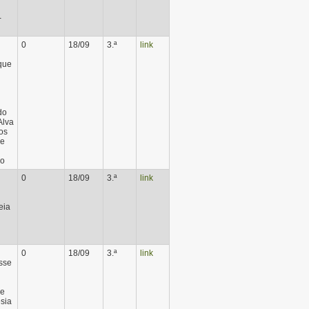
-
0
18/09
3.ª
link
 que
do
Alva
os
de
ão
0
18/09
3.ª
link
eia
0
18/09
3.ª
link
sse
de
esia