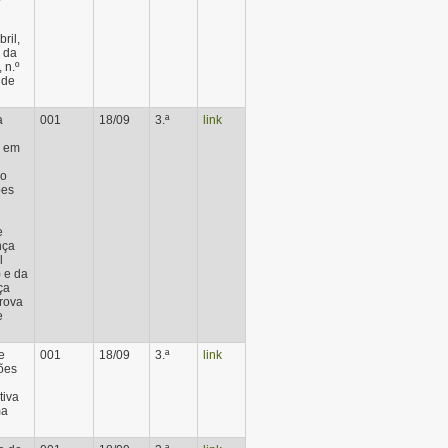
ril,
o da
 n.º
 de
a
001
18/09
3.ª
link
o em
ao
ões
e
nça
l
 e da
ça
prova
e
e
001
18/09
3.ª
link
sões
tiva
ma