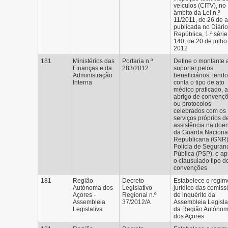
veículos (CITV), no
âmbito da Lei n.º
11/2011, de 26 de ab
publicada no Diári
República, 1.ª série,
140, de 20 de julho
2012
181
Ministérios das
Portaria n.º
Define o montante 
Finanças e da
283/2012
suportar pelos
Administração
beneficiários, tend
Interna
conta o tipo de ato
médico praticado, 
abrigo de convenç
ou protocolos
celebrados com os
serviços próprios d
assistência na doe
da Guarda Naciona
Republicana (GNR)
Polícia de Seguran
Pública (PSP), e a
o clausulado tipo d
convenções
181
Região
Decreto
Estabelece o regim
Autónoma dos
Legislativo
jurídico das comis
Açores -
Regional n.º
de inquérito da
Assembleia
37/2012/A
Assembleia Legisla
Legislativa
da Região Autóno
dos Açores