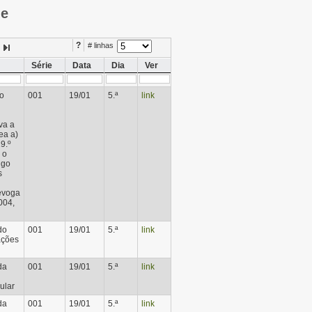
ie
?
# linhas
Série
Data
Dia
Ver
ão
001
19/01
5.ª
link
va a
ea a)
9.º
 o
igo
s
evoga
004,
do
001
19/01
5.ª
link
ações
da
001
19/01
5.ª
link
ular
da
001
19/01
5.ª
link