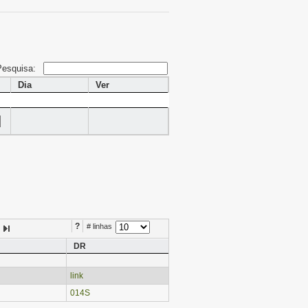
Pesquisa:
Dia
Ver
?
# linhas
DR
link
014S