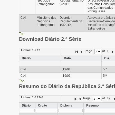
Negócios
Regulamentar n.º
Direcção-Geral dos
Estrangeiros
9/2012
Assuntos Consular
das Comunidades
Portuguesas
014
Ministério dos
Decreto
Aprova a orgânica 
Negócios
Regulamentar n.º
Secretaria-Geral do
Estrangeiros
10/2012
Ministério dos Neg
Estrangeiros
Top
Download Diário 2.ª Série
Linhas:
1-2 / 2
Page
of
1
Diário
Data
Dia
014
19/01
5.ª
014
19/01
5.ª
Top
Resumo do Diário da República 2.ª Sér
Linhas:
1-5 / 245
Page
of
49
Diário
Orgão
Diploma
Resumo