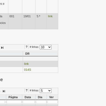
es e
da
001
19/01
5.ª
link
ócios
?
# linhas
DR
link
014S
ie
?
# linhas
Página
Data
Dia
Ver