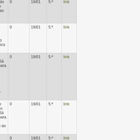
do
0
19/01
5.ª
link
o
as
0
19/01
5.ª
link
do
ico
0
19/01
5.ª
link
 Sá
para
-
o
0
19/01
5.ª
link
do
 Sá
para
e do
0
19/01
5.ª
link