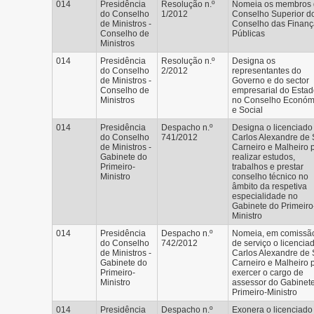
014
Presidência
Resolução n.º
Nomeia os membros 
do Conselho
1/2012
Conselho Superior d
de Ministros -
Conselho das Finanç
Conselho de
Públicas
Ministros
014
Presidência
Resolução n.º
Designa os
do Conselho
2/2012
representantes do
de Ministros -
Governo e do sector
Conselho de
empresarial do Esta
Ministros
no Conselho Económ
e Social
014
Presidência
Despacho n.º
Designa o licenciado
do Conselho
741/2012
Carlos Alexandre de
de Ministros -
Carneiro e Malheiro 
Gabinete do
realizar estudos,
Primeiro-
trabalhos e prestar
Ministro
conselho técnico no
âmbito da respetiva
especialidade no
Gabinete do Primeiro
Ministro
014
Presidência
Despacho n.º
Nomeia, em comissã
do Conselho
742/2012
de serviço o licencia
de Ministros -
Carlos Alexandre de
Gabinete do
Carneiro e Malheiro 
Primeiro-
exercer o cargo de
Ministro
assessor do Gabinet
Primeiro-Ministro
014
Presidência
Despacho n.º
Exonera o licenciado