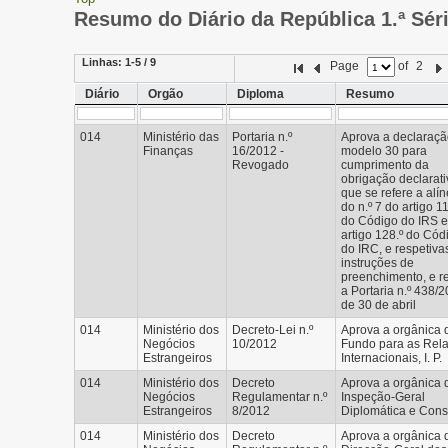
Resumo do Diário da República 1.ª Sér
Linhas:
1-5 / 9
Page
of
2
Diário
Orgão
Diploma
Resumo
014
Ministério das
Portaria n.º
Aprova a declaraç
Finanças
16/2012 -
modelo 30 para
Revogado
cumprimento da
obrigação declarati
que se refere a alín
do n.º 7 do artigo 11
do Código do IRS e
artigo 128.º do Cód
do IRC, e respetiva
instruções de
preenchimento, e r
a Portaria n.º 438/2
de 30 de abril
014
Ministério dos
Decreto-Lei n.º
Aprova a orgânica 
Negócios
10/2012
Fundo para as Rel
Estrangeiros
Internacionais, I. P.
014
Ministério dos
Decreto
Aprova a orgânica 
Negócios
Regulamentar n.º
Inspeção-Geral
Estrangeiros
8/2012
Diplomática e Cons
014
Ministério dos
Decreto
Aprova a orgânica 