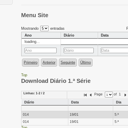
Menu Site
Mostrando
entradas
Ano
Diário
Data
loading...
Primeiro
Anterior
Seguinte
Último
Top
Download Diário 1.ª Série
Linhas:
1-2 / 2
Page
of
1
Diário
Data
Dia
014
19/01
5.ª
014
19/01
5.ª
Top