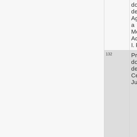
d
de
A
a
M
Ad
I. 
132
Pr
d
de
C
Ju