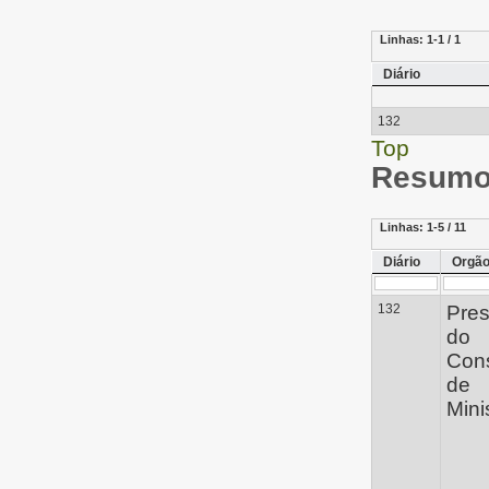
Linhas:
1-1 / 1
Diário
132
Top
Resumo 
Linhas:
1-5 / 11
Diário
Orgã
132
Pres
do
Con
de
Mini