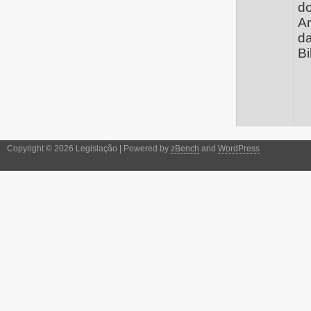
do
Ar
d
Bi
Copyright © 2026 Legislação | Powered by
zBench
and
WordPress