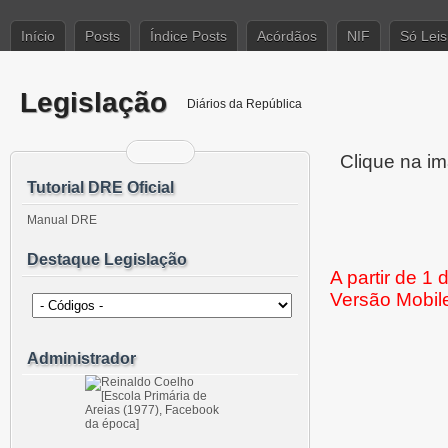
Início
Posts
Índice Posts
Acórdãos
NIF
Só Leis
Legislação
Diários da República
Clique na im
Tutorial DRE Oficial
Manual DRE
Destaque Legislação
A partir de 1
Versão Mobil
Administrador