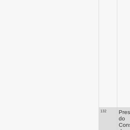
132
Pres
do
Con