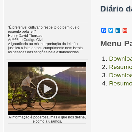
Diário 
"É preferível cultivar o respeito do bem que o
Facebook
Twitter
Linke
G
respeito pela lei."
Henry David Thoreau.
Artº 6º do Código Civil:
Menu P
A ignorância ou má interpretação da lei não
justifica a falta do seu cumprimento nem isenta
as pessoas das sanções nela estabelecidas.
Downloa
Resumo 
Downloa
Resumo 
A informação é poderosa, mas o que nos define,
é como a usamos.