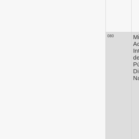
080
Mi
Ad
In
d
Pú
D
Na