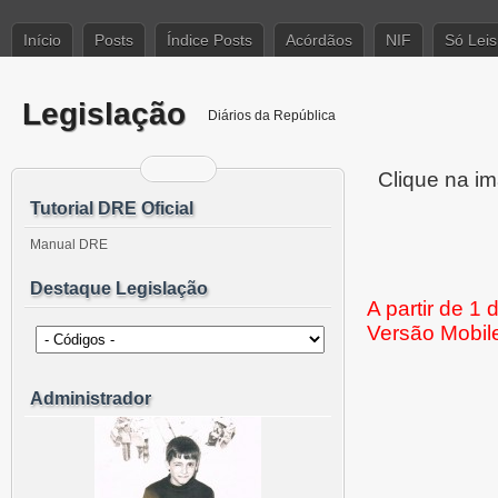
Início
Posts
Índice Posts
Acórdãos
NIF
Só Leis
Legislação
Diários da República
Clique na im
Tutorial DRE Oficial
Manual DRE
Destaque Legislação
A partir de 1
Versão Mobil
Administrador