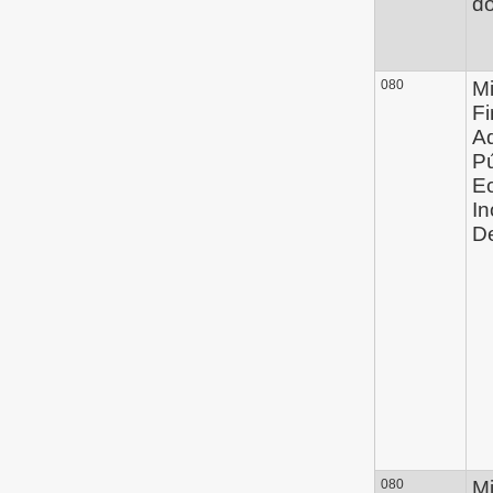
d
080
Mi
Fi
Ad
Pú
E
In
D
080
Mi