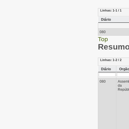
Linhas:
1-1 / 1
Diário
080
Top
Resumo 
Linhas:
1-2 / 2
Diário
Orgã
080
Assemb
da
Repúbl