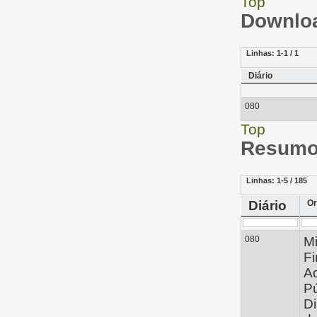
Top
Downloa
Linhas:
1-1 / 1
Diário
080
Top
Resumo 
Linhas:
1-5 / 185
Diário
Or
080
Mi
Fi
Ad
Pú
Di