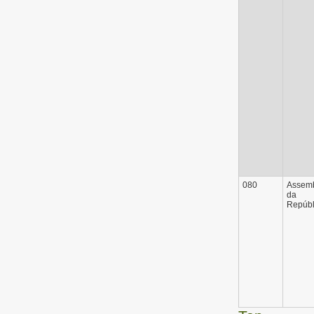
080
Assemb
da
Repúbl