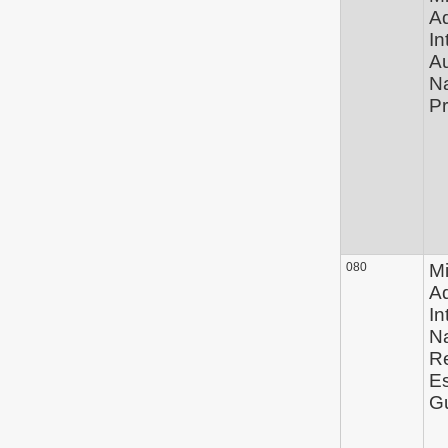
Ad
In
Au
Na
Pr
080
Mi
Ad
In
Na
Re
E
G