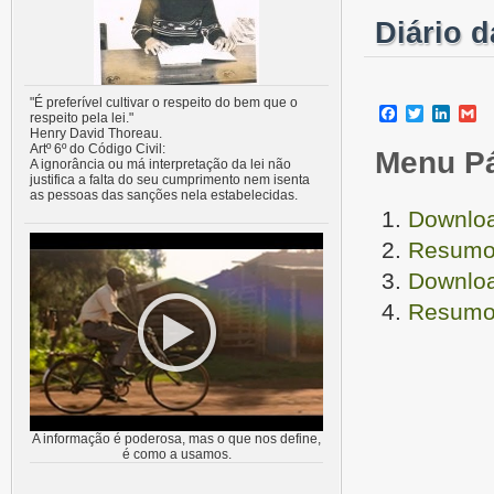
Diário d
"É preferível cultivar o respeito do bem que o
Facebook
Twitter
Linke
G
respeito pela lei."
Henry David Thoreau.
Artº 6º do Código Civil:
Menu P
A ignorância ou má interpretação da lei não
justifica a falta do seu cumprimento nem isenta
as pessoas das sanções nela estabelecidas.
Downloa
Resumo 
Downloa
Resumo 
A informação é poderosa, mas o que nos define,
é como a usamos.