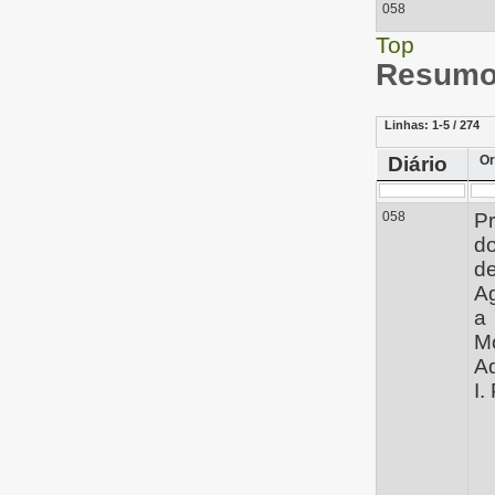
058
Top
Resumo 
Linhas:
1-5 / 274
Diário
Or
058
Pr
d
de
A
a
M
Ad
I. 