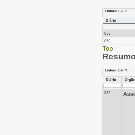
Linhas:
1-2 / 2
Diário
058
058
Top
Resumo 
Linhas:
1-5 / 9
Diário
Orgã
058
Asse