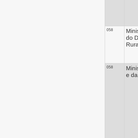
058
Mini
do 
Rura
058
Mini
e da