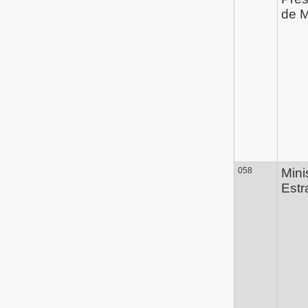
de M
058
Mini
Estr