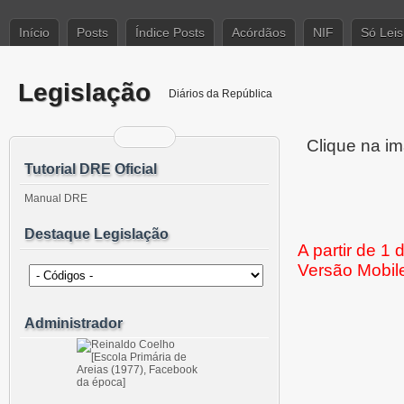
Início
Posts
Índice Posts
Acórdãos
NIF
Só Leis
Legislação
Diários da República
Clique na im
Tutorial DRE Oficial
Manual DRE
Destaque Legislação
A partir de 1
Versão Mobil
Administrador