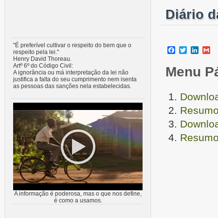
Diário d
"É preferível cultivar o respeito do bem que o
Facebook
Twitter
Linke
G
respeito pela lei."
Henry David Thoreau.
Artº 6º do Código Civil:
Menu P
A ignorância ou má interpretação da lei não
justifica a falta do seu cumprimento nem isenta
as pessoas das sanções nela estabelecidas.
Downloa
Resumo 
Downloa
Resumo 
A informação é poderosa, mas o que nos define,
é como a usamos.