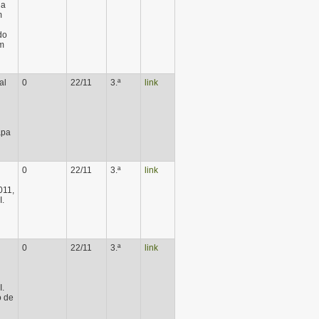
da
m
do
em
al
0
22/11
3.ª
link
apa
0
22/11
3.ª
link
011,
I.
0
22/11
3.ª
link
I.
o de