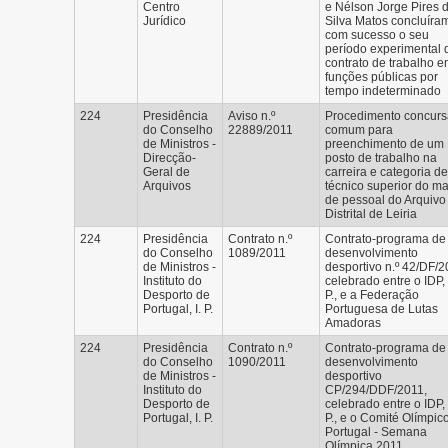
Centro
e Nélson Jorge Pires 
Jurídico
Silva Matos concluíra
com sucesso o seu
período experimental 
contrato de trabalho 
funções públicas por
tempo indeterminado
224
Presidência
Aviso n.º
Procedimento concurs
do Conselho
22889/2011
comum para
de Ministros -
preenchimento de um
Direcção-
posto de trabalho na
Geral de
carreira e categoria de
Arquivos
técnico superior do m
de pessoal do Arquivo
Distrital de Leiria
224
Presidência
Contrato n.º
Contrato-programa de
do Conselho
1089/2011
desenvolvimento
de Ministros -
desportivo n.º 42/DF/2
Instituto do
celebrado entre o IDP, 
Desporto de
P., e a Federação
Portugal, I. P.
Portuguesa de Lutas
Amadoras
224
Presidência
Contrato n.º
Contrato-programa de
do Conselho
1090/2011
desenvolvimento
de Ministros -
desportivo
Instituto do
CP/294/DDF/2011,
Desporto de
celebrado entre o IDP, 
Portugal, I. P.
P., e o Comité Olímpic
Portugal - Semana
Olímpica 2011