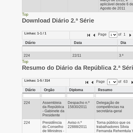
Março de 2011, é
aplicável desde 6 d
Agosto de 2011
Top
Download Diário 2.ª Série
Linhas:
1-1 / 1
Page
of
1
Diário
Data
Dia
224
22/11
3.ª
Top
Resumo do Diário da República 2.ª Sér
Linhas:
1-5 / 314
Page
of
63
Diário
Orgão
Diploma
Resumo
224
Assembleia
Despacho n.º
Delegação de
da República
15830/2011
competências na
- Gabinete da
secretária-geral
Presidente
224
Presidência
Aviso n.º
Torna público que os
do Conselho
22888/2011
trabalhadores Sílvia
de Ministros -
Fernanda Rehemtula 