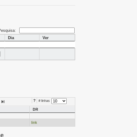
Pesquisa:
Dia
Ver
?
# linhas
DR
link
ie