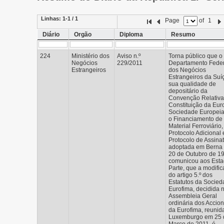
Linhas:
1-1 / 1
Page
of
1
Diário
Orgão
Diploma
Resumo
224
Ministério dos
Aviso n.º
Torna público que o
Negócios
229/2011
Departamento Feder
Estrangeiros
dos Negócios
Estrangeiros da Suí
sua qualidade de
depositário da
Convenção Relativa
Constituição da Eur
Sociedade Europeia
o Financiamento de
Material Ferroviário,
Protocolo Adicional 
Protocolo de Assinat
adoptada em Berna
20 de Outubro de 1
comunicou aos Est
Parte, que a modifi
do artigo 5.º dos
Estatutos da Socie
Eurofima, decidida 
Assembleia Geral
ordinária dos Accion
da Eurofima, reunid
Luxemburgo em 25 