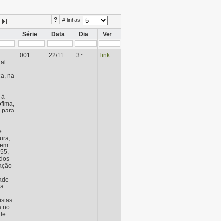
?
# linhas
Série
Data
Dia
Ver
001
22/11
3.ª
link
al
ça, na
 à
ofima,
 para
e
ura,
 em
955,
ados
cação
dade
na
istas
a no
de