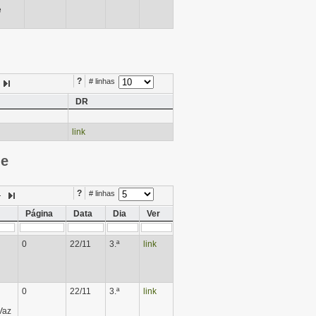
e
?
# linhas
DR
link
ie
?
# linhas
Página
Data
Dia
Ver
0
22/11
3.ª
link
0
22/11
3.ª
link
Vaz