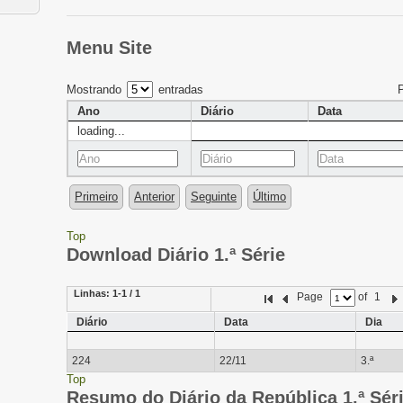
Menu Site
Mostrando
entradas
Ano
Diário
Data
loading...
Primeiro
Anterior
Seguinte
Último
Top
Download Diário 1.ª Série
Linhas:
1-1 / 1
Page
of
1
Diário
Data
Dia
224
22/11
3.ª
Top
Resumo do Diário da República 1.ª Sér