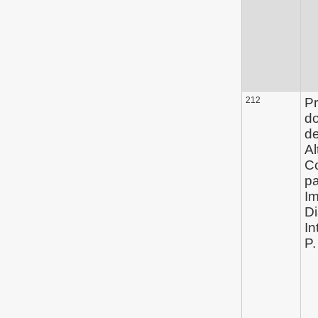
212
Pr
d
de
Al
C
pa
Im
Di
In
P.