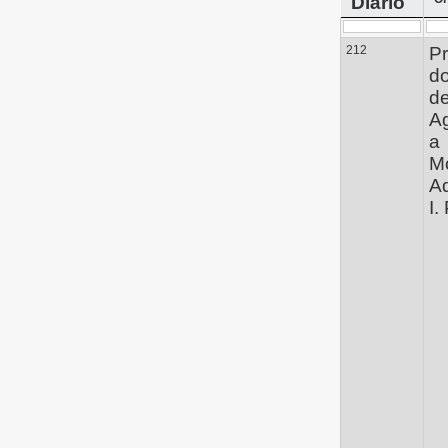
Diário
212
Pr
d
de
A
a
M
Ad
I. 