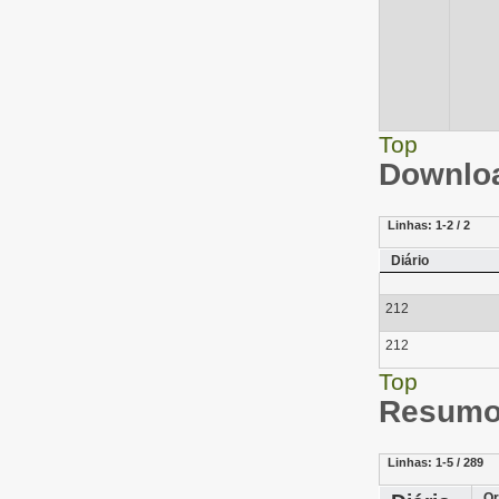
Top
Downloa
Linhas:
1-2 / 2
Diário
212
212
Top
Resumo 
Linhas:
1-5 / 289
Or