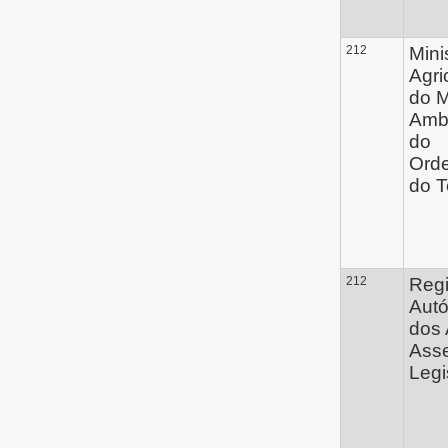
212
Mini
Agri
do M
Amb
do
Ord
do Te
212
Reg
Aut
dos 
Ass
Legi