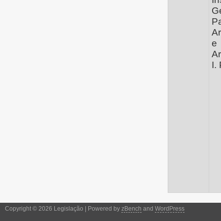
G
Pa
Ar
e
Ar
I. 
Copyright © 2026 Legislação | Powered by
zBench
and
WordPress