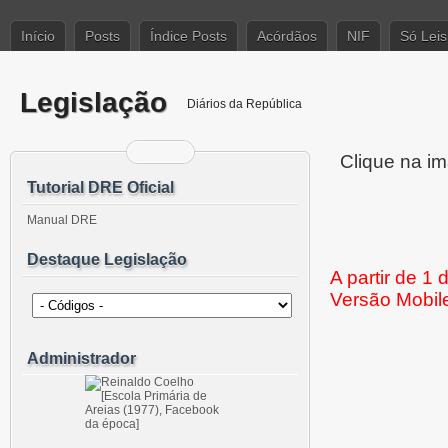
Início
Posts
Índice Posts
Acórdãos
NIF
Só Leis
Legislação
Diários da República
Clique na im
Tutorial DRE Oficial
Manual DRE
Destaque Legislação
A partir de 1
Versão Mobil
Administrador