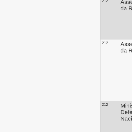
212
Ass
da R
212
Ass
da R
212
Mini
Def
Naci