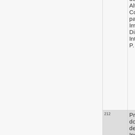
Al
C
pa
Im
Di
In
P.
212
Pr
d
de
In