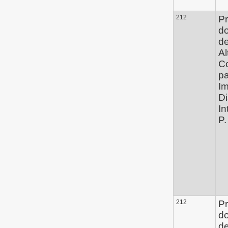
212
Pr
d
de
Al
C
pa
Im
Di
In
P.
212
Pr
d
de