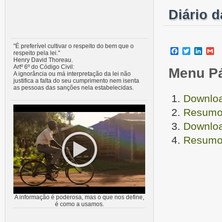
Diário 
"É preferível cultivar o respeito do bem que o
Facebook
Twitter
Linke
G
respeito pela lei."
Henry David Thoreau.
Artº 6º do Código Civil:
Menu P
A ignorância ou má interpretação da lei não
justifica a falta do seu cumprimento nem isenta
as pessoas das sanções nela estabelecidas.
Downloa
Resumo 
Downloa
Resumo 
A informação é poderosa, mas o que nos define,
é como a usamos.