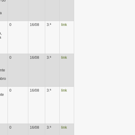
e do
a
0
16/08
3.ª
link
a,
a
0
16/08
3.ª
link
ente
mbro
0
16/08
3.ª
link
nte
0
16/08
3.ª
link