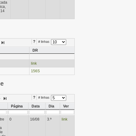
icada
ica,
 14
?
# linhas
DR
link
156S
ie
?
# linhas
Página
Data
Dia
Ver
tre
0
16/08
3.ª
link
a
de