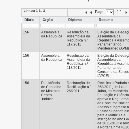
Linhas:
1-3 / 3
Page
of
1
Diário
Orgão
Diploma
Resumo
156
Assembleia
Resolução da
Eleição da Delegaç
da República
Assembleia da
Assembleia da
República n.º
República à Assemb
117/2011
Parlamentar do
Mediterrâneo (APM)
156
Assembleia
Resolução da
Eleição da Delegaç
da República
Assembleia da
Assembleia da
República n.º
República à Assemb
118/2011
Parlamentar do
Conselho da Europ
(APCE)
156
Presidência
Declaração de
Rectifica a Portaria n
do Conselho
Rectificação n.º
258/2011, de 14 de
de Ministros -
26/2011
Julho, do Ministério
Centro
Educação e Ciência
Jurídico
aprova o Regulame
do Concurso Nacion
Acesso e Ingresso 
Ensino Superior Púb
para a Matrícula e
Inscrição no Ano Lec
de 2011-2012 e rev
a Portaria n.º 478/2