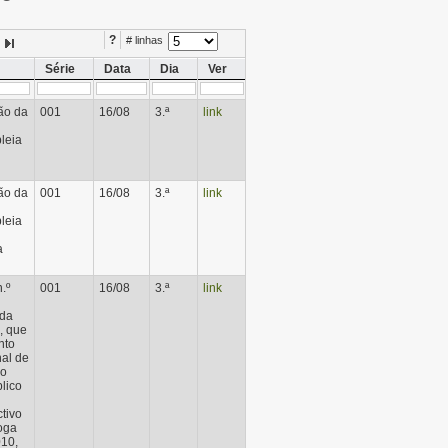
?
# linhas
Série
Data
Dia
Ver
ão da
001
16/08
3.ª
link
leia
ão da
001
16/08
3.ª
link
leia
a
.º
001
16/08
3.ª
link
 da
, que
nto
al de
no
lico
tivo
oga
010,