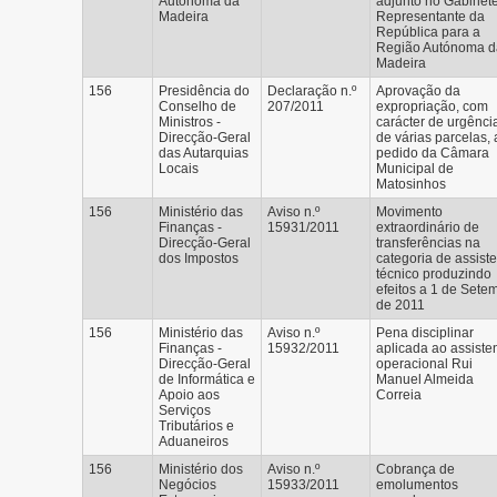
Autónoma da
adjunto no Gabinet
Madeira
Representante da
República para a
Região Autónoma d
Madeira
156
Presidência do
Declaração n.º
Aprovação da
Conselho de
207/2011
expropriação, com
Ministros -
carácter de urgênci
Direcção-Geral
de várias parcelas, 
das Autarquias
pedido da Câmara
Locais
Municipal de
Matosinhos
156
Ministério das
Aviso n.º
Movimento
Finanças -
15931/2011
extraordinário de
Direcção-Geral
transferências na
dos Impostos
categoria de assist
técnico produzindo
efeitos a 1 de Sete
de 2011
156
Ministério das
Aviso n.º
Pena disciplinar
Finanças -
15932/2011
aplicada ao assiste
Direcção-Geral
operacional Rui
de Informática e
Manuel Almeida
Apoio aos
Correia
Serviços
Tributários e
Aduaneiros
156
Ministério dos
Aviso n.º
Cobrança de
Negócios
15933/2011
emolumentos