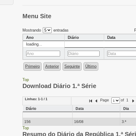
Menu Site
Mostrando
entradas
Ano
Diário
Data
loading...
Primeiro
Anterior
Seguinte
Último
Top
Download Diário 1.ª Série
Linhas:
1-1 / 1
Page
of
1
Diário
Data
Dia
156
16/08
3.ª
Top
Resumo do Diário da República 1.ª Sér