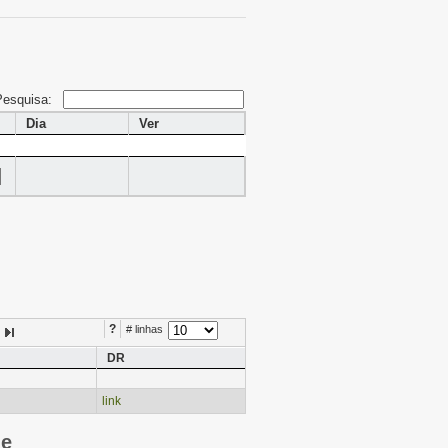
Pesquisa:
Dia
Ver
?
# linhas
DR
link
ie