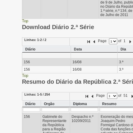
de 9 de Julho, publ
no Diário da Repúbl
1.ª série, n.º 134, de
de Julho de 2011
Top
Download Diário 2.ª Série
Linhas:
1-2 / 2
Page
of
1
Diário
Data
Dia
156
16/08
3.ª
156
16/08
3.ª
Top
Resumo do Diário da República 2.ª Sér
Linhas:
1-5 / 254
Page
of
51
Diário
Orgão
Diploma
Resumo
156
Gabinete do
Despacho n.º
Exoneração do mes
Representante
10209/2011
Joaquim Pedro
da República
Formigal Cardoso d
para a Região
Costa das funções 