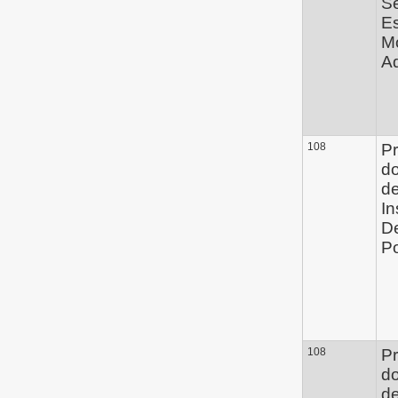
Se
E
M
Ad
108
Pr
d
de
In
D
Po
108
Pr
d
de