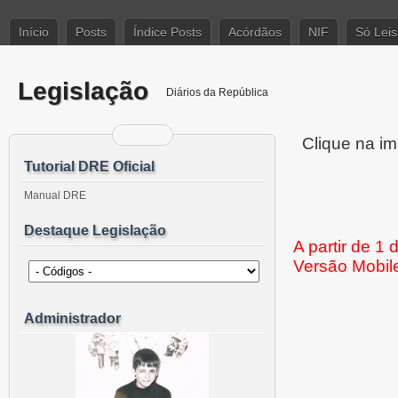
Início
Posts
Índice Posts
Acórdãos
NIF
Só Leis
Legislação
Diários da República
Clique na im
Tutorial DRE Oficial
Manual DRE
Destaque Legislação
A partir de 1
Versão Mobil
Administrador