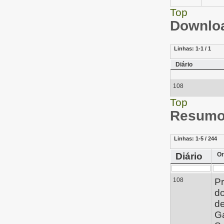
Top
Downloa
Linhas:
1-1 / 1
Diário
108
Top
Resumo 
Linhas:
1-5 / 244
Diário
Or
108
Pr
d
de
G