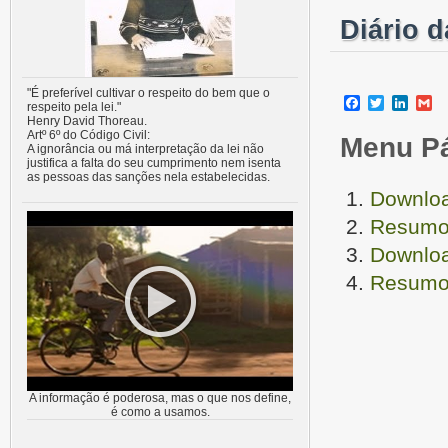
Diário 
"É preferível cultivar o respeito do bem que o
Facebook
Twitter
Linke
G
respeito pela lei."
Henry David Thoreau.
Artº 6º do Código Civil:
Menu P
A ignorância ou má interpretação da lei não
justifica a falta do seu cumprimento nem isenta
as pessoas das sanções nela estabelecidas.
Downloa
Resumo 
Downloa
Resumo 
A informação é poderosa, mas o que nos define,
é como a usamos.