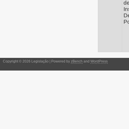
de
In
D
Po
Copyright © 2026 Legislação | Powered by
zBench
and
WordPress