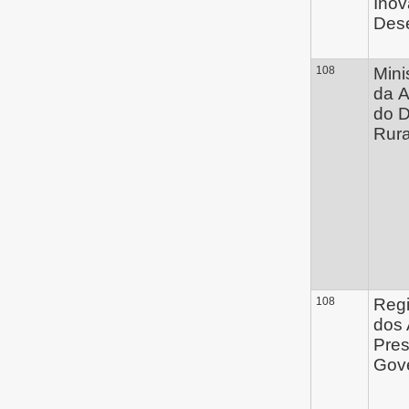
Inov
Des
108
Mini
da A
do 
Rura
108
Reg
dos 
Pres
Gov