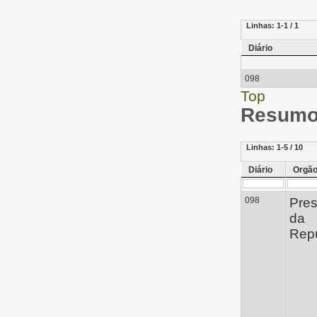
Linhas:
1-1 / 1
Diário
098
Top
Resumo 
Linhas:
1-5 / 10
Diário
Orgã
098
Pres
da
Repú