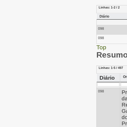
Linhas:
1-2 / 2
Diário
098
098
Top
Resumo 
Linhas:
1-5 / 497
Diário
Or
098
Pr
d
Re
G
d
Pr