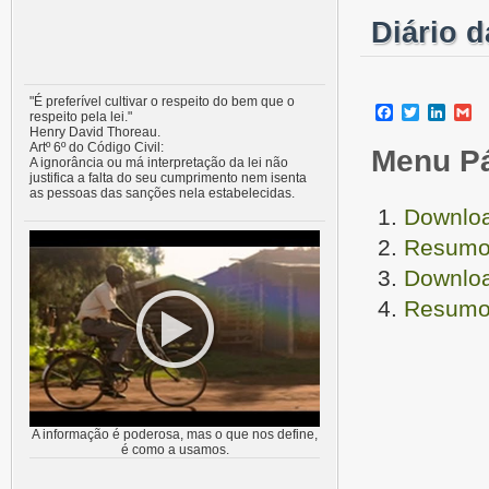
Diário 
"É preferível cultivar o respeito do bem que o
Facebook
Twitter
Linke
G
respeito pela lei."
Henry David Thoreau.
Artº 6º do Código Civil:
Menu P
A ignorância ou má interpretação da lei não
justifica a falta do seu cumprimento nem isenta
as pessoas das sanções nela estabelecidas.
Downloa
Resumo 
Downloa
Resumo 
A informação é poderosa, mas o que nos define,
é como a usamos.