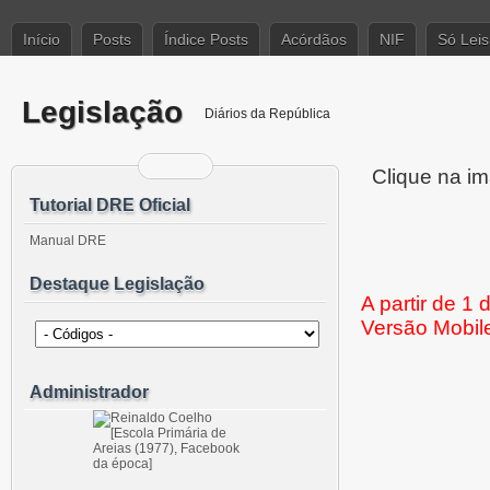
Início
Posts
Índice Posts
Acórdãos
NIF
Só Leis
Legislação
Diários da República
Clique na im
Tutorial DRE Oficial
Manual DRE
Destaque Legislação
A partir de 1
Versão Mobil
Administrador