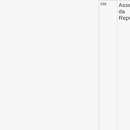
098
Ass
da
Repú