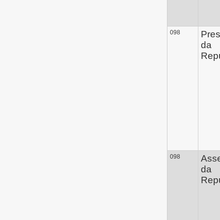
098
Pres
da
Repú
098
Ass
da
Repú