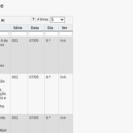
ie
?
# linhas
Série
Data
Dia
Ver
 A de
001
07/05
6.ª
link
 os
res
001
07/05
6.ª
link
ção
a
ação
is e
lha
ito
001
07/05
6.ª
link
ituir