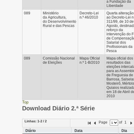
a Fundação da
Liberdade
089
Ministério
Decreto-Lei
Quarta alteração
da Agricultura,
n.º 46/2010
ao Decreto-Lei n
do Desenvolvimento
311/99, de 10 de
Rural e das Pescas
Agosto, destinad
reforço da
intervenção do 
de Compensaçã
Salarial dos
Profissionais da
Pesca
089
Comissão Nacional
Mapa Oficial
Mapa oficial dos
de Eleições
n.º 1-B/2010
resultados das
eleições intercal
para as Assembl
de Freguesia de
Barrosa, Salsela
Mosteirô, Mértol
Quiaios realizad
em 18 de Abril d
2010
Top
Download Diário 2.ª Série
Linhas:
1-2 / 2
Page
of
1
Diário
Data
Dia