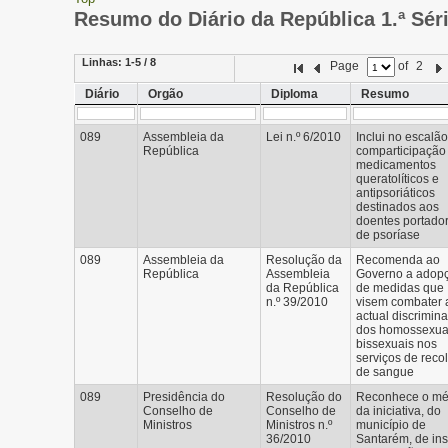
Resumo do Diário da República 1.ª Sér
Linhas:
1-5 / 8
Page
of
2
Diário
Orgão
Diploma
Resumo
089
Assembleia da
Lei n.º 6/2010
Inclui no escalão
República
comparticipação
medicamentos
queratolíticos e
antipsoriáticos
destinados aos
doentes portado
de psoríase
089
Assembleia da
Resolução da
Recomenda ao
República
Assembleia
Governo a adop
da República
de medidas que
n.º 39/2010
visem combater 
actual discrimin
dos homossexua
bissexuais nos
serviços de reco
de sangue
089
Presidência do
Resolução do
Reconhece o mér
Conselho de
Conselho de
da iniciativa, do
Ministros
Ministros n.º
município de
36/2010
Santarém, de inst