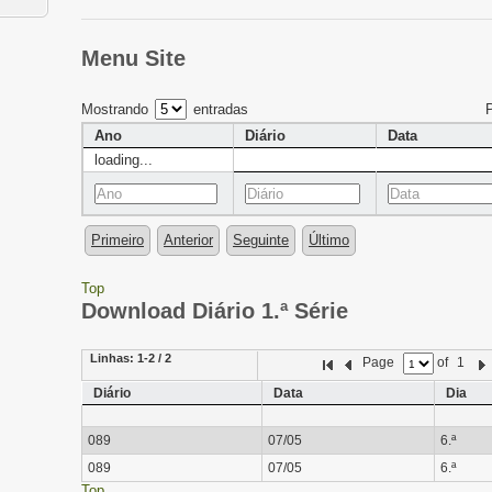
Menu Site
Mostrando
entradas
Ano
Diário
Data
loading...
Primeiro
Anterior
Seguinte
Último
Top
Download Diário 1.ª Série
Linhas:
1-2 / 2
Page
of
1
Diário
Data
Dia
089
07/05
6.ª
089
07/05
6.ª
Top