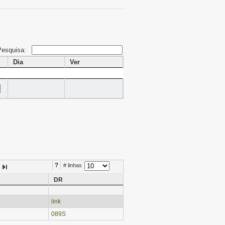
Pesquisa:
Dia
Ver
?
# linhas
DR
link
089S