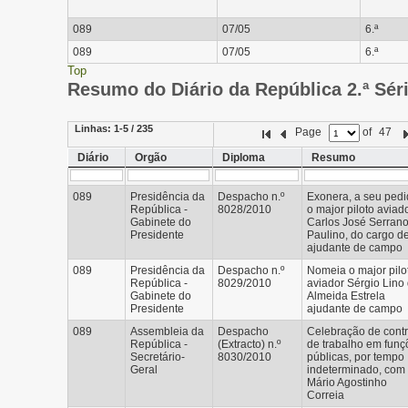
089
07/05
6.ª
089
07/05
6.ª
Top
Resumo do Diário da República 2.ª Sér
Linhas:
1-5 / 235
Page
of
47
Diário
Orgão
Diploma
Resumo
089
Presidência da
Despacho n.º
Exonera, a seu pedi
República -
8028/2010
o major piloto aviad
Gabinete do
Carlos José Serran
Presidente
Paulino, do cargo d
ajudante de campo
089
Presidência da
Despacho n.º
Nomeia o major pilo
República -
8029/2010
aviador Sérgio Lino
Gabinete do
Almeida Estrela
Presidente
ajudante de campo
089
Assembleia da
Despacho
Celebração de contr
República -
(Extracto) n.º
de trabalho em funç
Secretário-
8030/2010
públicas, por tempo
Geral
indeterminado, com
Mário Agostinho
Correia