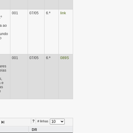
001
07/05
6.ª
link
.º
a ao
Fundo
o
001
07/05
6.ª
089S
ares
eias
s,
a e
as
e
?
# linhas
DR