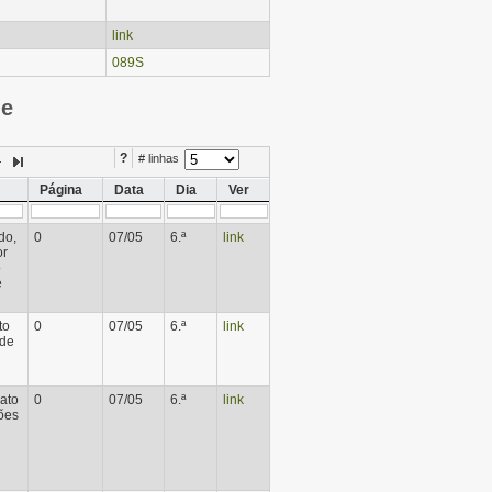
link
089S
ie
?
# linhas
Página
Data
Dia
Ver
do,
0
07/05
6.ª
link
or
o
e
to
0
07/05
6.ª
link
 de
ato
0
07/05
6.ª
link
ões