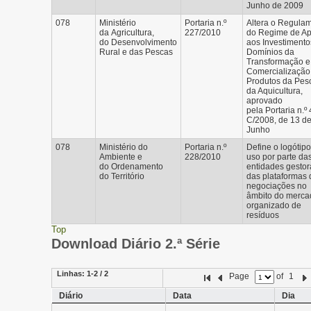
Junho de 2009
078
Ministério
Portaria n.º
Altera o Regula
da Agricultura,
227/2010
do Regime de Ap
do Desenvolvimento
aos Investimento
Rural e das Pescas
Domínios da
Transformação e
Comercialização
Produtos da Pes
da Aquicultura,
aprovado
pela Portaria n.º
C/2008, de 13 d
Junho
078
Ministério do
Portaria n.º
Define o logótip
Ambiente e
228/2010
uso por parte da
do Ordenamento
entidades gestor
do Território
das plataformas 
negociações no
âmbito do merca
organizado de
resíduos
Top
Download Diário 2.ª Série
Linhas:
1-2 / 2
Page
of
1
Diário
Data
Dia