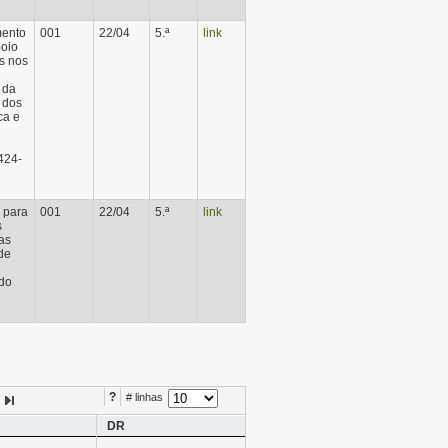
mento
001
22/04
5.ª
link
oio
s nos
 da
 dos
ca e
 424-
e
o para
001
22/04
5.ª
link
s
as
de
do
?
# linhas
DR