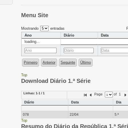
Menu Site
Mostrando
entradas
Ano
Diário
Data
loading...
Primeiro
Anterior
Seguinte
Último
Top
Download Diário 1.ª Série
Linhas:
1-1 / 1
Page
of
1
Diário
Data
Dia
078
22/04
5.ª
Top
Resumo do Diário da República 1.ª Sér