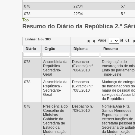
078
22/04
5.ª
078
22/04
5.ª
Top
Resumo do Diário da República 2.ª Sér
Linhas:
1-5 / 303
Page
of
61
Diário
Orgão
Diploma
Resumo
078
Assembleia da
Despacho
Designação de
República -
(Extracto) n.º
encarregado de mi
Secretário-
7084/2010
junto do parlamento
Geral
Timor-Leste
078
Assembleia da
Despacho
Mudança de categor
República -
(Extracto) n.º
de trabalhadores do
Secretário-
7085/2010
mapa de pessoal d
Geral
serviços da Assemb
da República
078
Presidência do
Despacho n.º
Nomeia Ana Rita
Conselho de
7086/2010
Santos Henriques
Ministros -
Esperança para
Gabinete da
exercer funções de
Secretária de
secretária pessoal 
Estado da
Secretária de Estad
Modernização
da Modernização