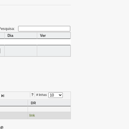
Pesquisa:
Dia
Ver
?
# linhas
DR
link
ie