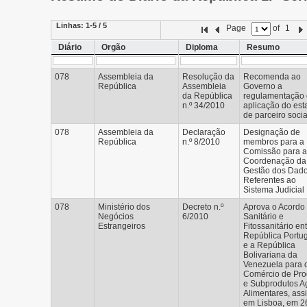
Linhas:
1-5 / 5
Page
of
1
Diário
Orgão
Diploma
Resumo
078
Assembleia da
Resolução da
Recomenda ao
República
Assembleia
Governo a
da República
regulamentação
n.º 34/2010
aplicação do est
de parceiro socia
078
Assembleia da
Declaração
Designação de
República
n.º 8/2010
membros para a
Comissão para a
Coordenação da
Gestão dos Dad
Referentes ao
Sistema Judicial
078
Ministério dos
Decreto n.º
Aprova o Acordo
Negócios
6/2010
Sanitário e
Estrangeiros
Fitossanitário en
República Portu
e a República
Bolivariana da
Venezuela para 
Comércio de Pro
e Subprodutos A
Alimentares, ass
em Lisboa, em 2