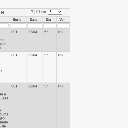
?
# linhas
Série
Data
Dia
Ver
001
22/04
5.ª
link
 da
atuto
l
001
22/04
5.ª
link
os
001
22/04
5.ª
link
tre a
guesa
o
dutos
gro-
inado
6 de