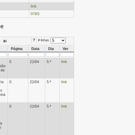
link
078S
ie
?
# linhas
Página
Data
Dia
Ver
0
22/04
5.ª
link
ssão
 de
ia
0
22/04
5.ª
link
os
leia
0
22/04
5.ª
link
da
o