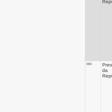
Repú
060
Pres
da
Repú