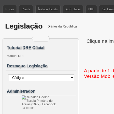
Início
Posts
Índice Posts
Acórdãos
NIF
Só Leis
Legislação
Diários da República
Clique na im
Tutorial DRE Oficial
Manual DRE
Destaque Legislação
A partir de 1
Versão Mobil
Administrador