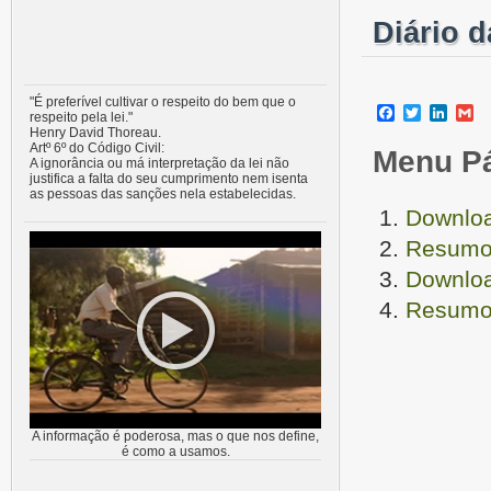
Diário 
"É preferível cultivar o respeito do bem que o
Facebook
Twitter
Linke
G
respeito pela lei."
Henry David Thoreau.
Artº 6º do Código Civil:
Menu P
A ignorância ou má interpretação da lei não
justifica a falta do seu cumprimento nem isenta
as pessoas das sanções nela estabelecidas.
Downloa
Resumo 
Downloa
Resumo 
A informação é poderosa, mas o que nos define,
é como a usamos.