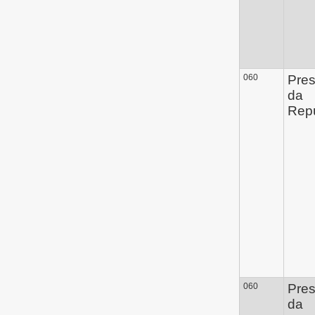
060
Pres
da
Repú
060
Pres
da