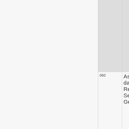
060
A
d
Re
Se
Ge