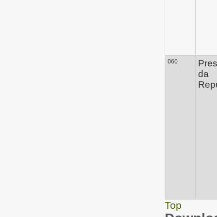
060
Pres
da
Repú
Top