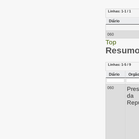
Linhas:
1-1 / 1
Diário
060
Top
Resumo 
Linhas:
1-5 / 9
Diário
Orgã
060
Pres
da
Repú