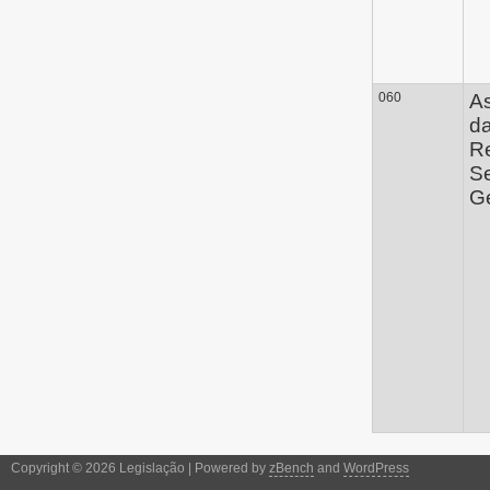
060
A
d
Re
Se
Ge
Copyright © 2026 Legislação | Powered by
zBench
and
WordPress