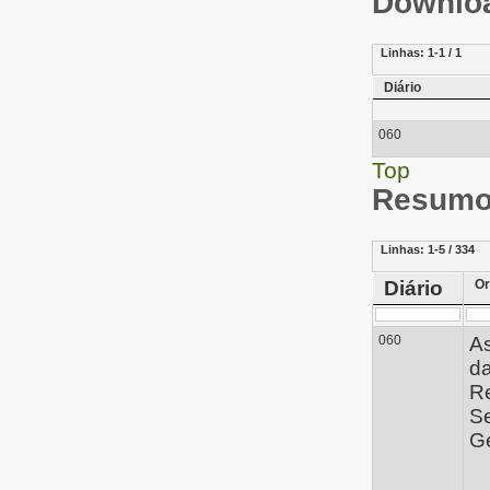
Downloa
Linhas:
1-1 / 1
Diário
060
Top
Resumo 
Linhas:
1-5 / 334
Diário
Or
060
A
d
Re
Se
Ge