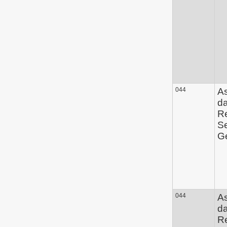
044
A
d
Re
Se
Ge
044
A
d
Re