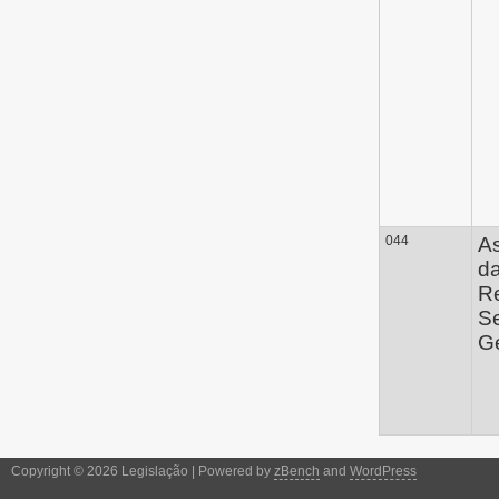
044
A
d
Re
Se
Ge
Copyright © 2026 Legislação | Powered by
zBench
and
WordPress