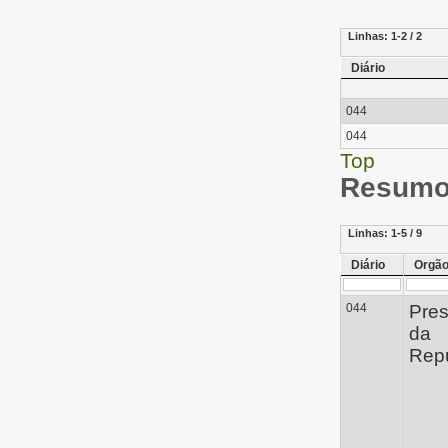
Linhas:
1-2 / 2
Diário
044
044
Top
Resumo 
Linhas:
1-5 / 9
Diário
Orgã
044
Pres
da
Repú