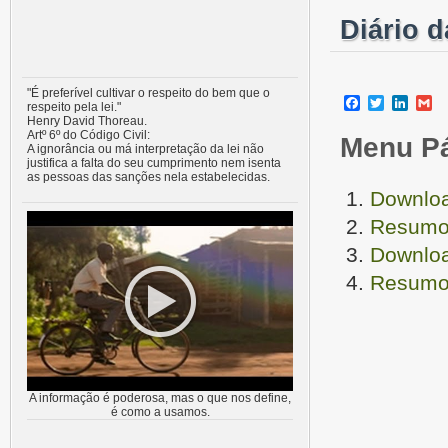
Diário 
"É preferível cultivar o respeito do bem que o
Facebook
Twitter
Linke
G
respeito pela lei."
Henry David Thoreau.
Artº 6º do Código Civil:
Menu P
A ignorância ou má interpretação da lei não
justifica a falta do seu cumprimento nem isenta
as pessoas das sanções nela estabelecidas.
Downloa
Resumo 
Downloa
Resumo 
A informação é poderosa, mas o que nos define,
é como a usamos.