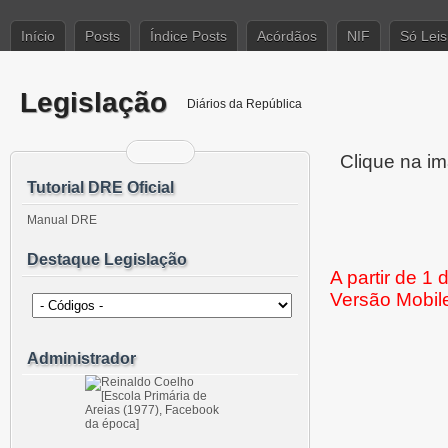
Início
Posts
Índice Posts
Acórdãos
NIF
Só Leis
Legislação
Diários da República
Clique na im
Tutorial DRE Oficial
Manual DRE
Destaque Legislação
A partir de 1
Versão Mobil
Administrador