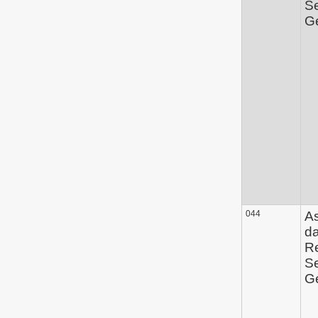
Se
Ge
044
A
d
Re
Se
Ge