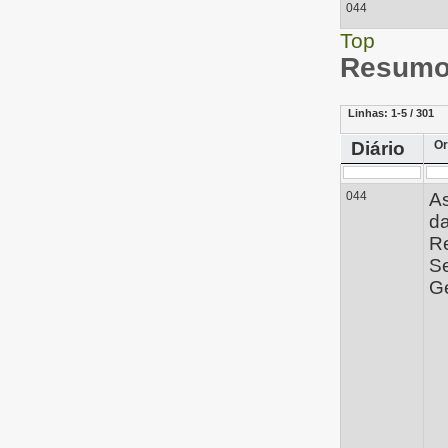
044
Top
Resumo 
Linhas:
1-5 / 301
Diário
Or
044
A
d
Re
Se
Ge