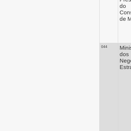
do
Con
de M
044
Mini
dos
Neg
Estr