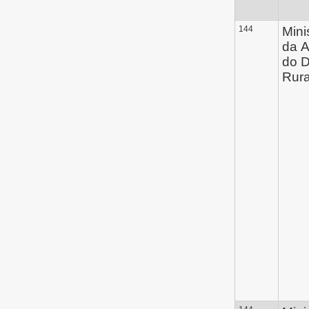
144
Mini
da A
do 
Rura