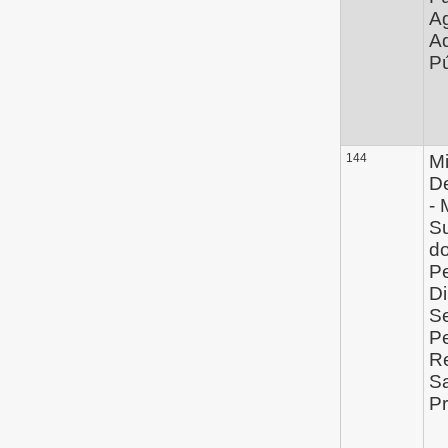
A
Ad
P
144
Mi
D
- 
Su
do
Pe
Di
Se
Pe
Re
S
P