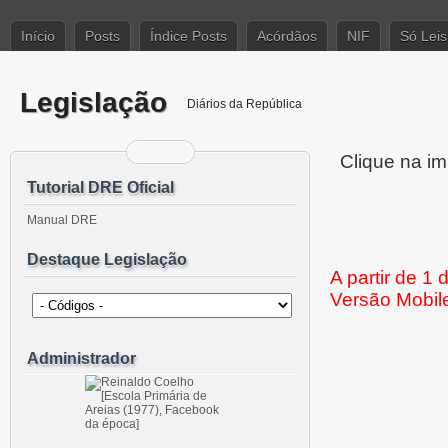
Início
Posts
Índice Posts
Acórdãos
NIF
Só Leis
Legislação
Diários da República
Clique na im
Tutorial DRE Oficial
Manual DRE
Destaque Legislação
A partir de 1
Versão Mobil
Administrador