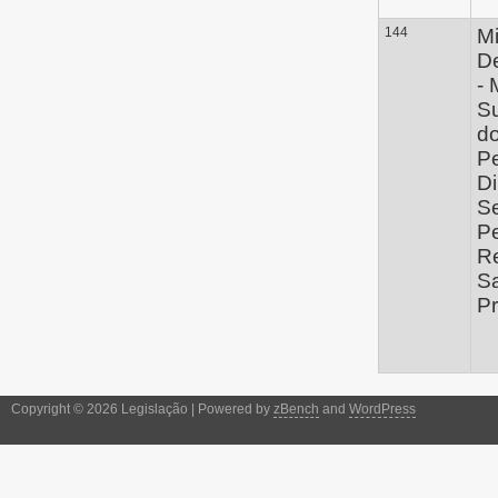
144
Mi
D
- 
Su
do
Pe
Di
Se
Pe
Re
S
P
Copyright © 2026 Legislação | Powered by
zBench
and
WordPress