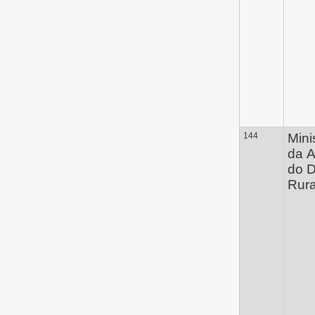
144
Mini
da A
do 
Rura