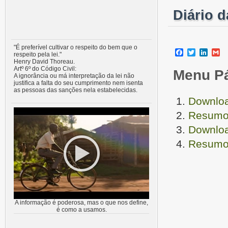
Diário 
"É preferível cultivar o respeito do bem que o
Facebook
Twitter
Linke
G
respeito pela lei."
Henry David Thoreau.
Artº 6º do Código Civil:
Menu P
A ignorância ou má interpretação da lei não
justifica a falta do seu cumprimento nem isenta
as pessoas das sanções nela estabelecidas.
Downloa
Resumo 
Downloa
Resumo 
A informação é poderosa, mas o que nos define,
é como a usamos.