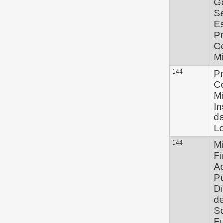
G
Se
E
Pr
C
Mi
144
Pr
C
Mi
I
da
Lo
144
Mi
Fi
Ad
Pú
Di
d
So
Fu