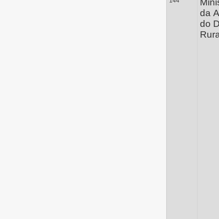
144
Mini
da A
do 
Rura