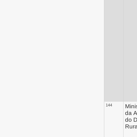
144
Mini
da A
do 
Rura