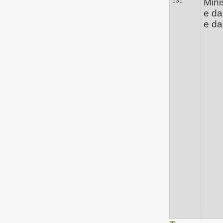
131
Mini
e da
e d