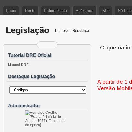
Início
Posts
Índice Posts
Acórdãos
NIF
Só Leis
Legislação
Diários da República
Clique na im
Tutorial DRE Oficial
Manual DRE
Destaque Legislação
A partir de 1
Versão Mobil
Administrador