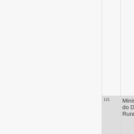
131
Mini
do 
Rura