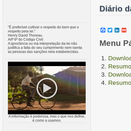
Diário 
"É preferível cultivar o respeito do bem que o
Facebook
Twitter
Linke
G
respeito pela lei."
Henry David Thoreau.
Artº 6º do Código Civil:
Menu P
A ignorância ou má interpretação da lei não
justifica a falta do seu cumprimento nem isenta
as pessoas das sanções nela estabelecidas.
Downloa
Resumo 
Downloa
Resumo 
A informação é poderosa, mas o que nos define,
é como a usamos.