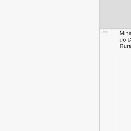
131
Mini
do 
Rura