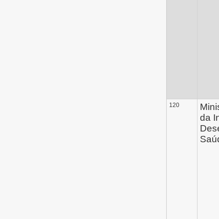
120
Mini
da I
Dese
Saú