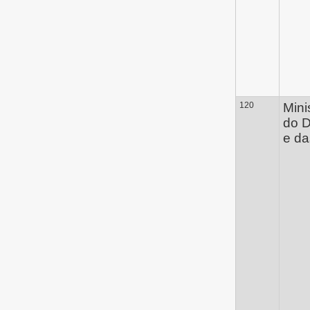
120
Mini
do D
e d