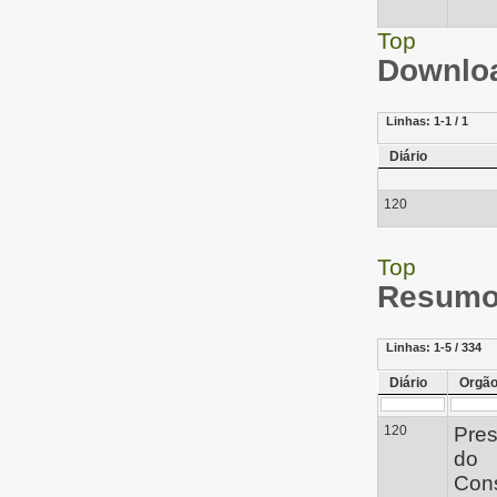
Top
Downloa
Linhas:
1-1 / 1
Diário
120
Top
Resumo 
Linhas:
1-5 / 334
Diário
Orgã
120
Pres
do
Con