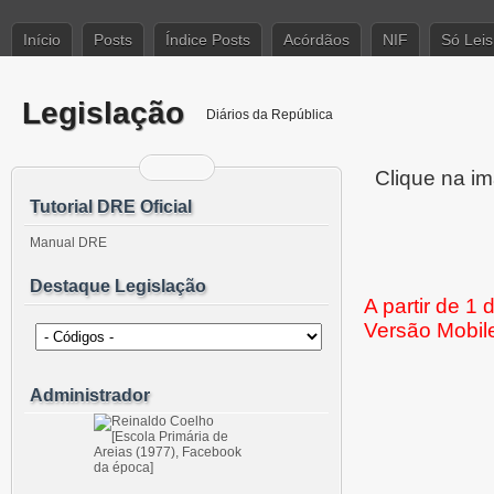
Início
Posts
Índice Posts
Acórdãos
NIF
Só Leis
Legislação
Diários da República
Clique na im
Tutorial DRE Oficial
Manual DRE
Destaque Legislação
A partir de 1
Versão Mobil
Administrador