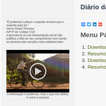
Diário 
"É preferível cultivar o respeito do bem que o
Facebook
Twitter
Linke
G
respeito pela lei."
Henry David Thoreau.
Artº 6º do Código Civil:
Menu P
A ignorância ou má interpretação da lei não
justifica a falta do seu cumprimento nem isenta
as pessoas das sanções nela estabelecidas.
Downloa
Resumo 
Downloa
Resumo 
A informação é poderosa, mas o que nos define,
é como a usamos.