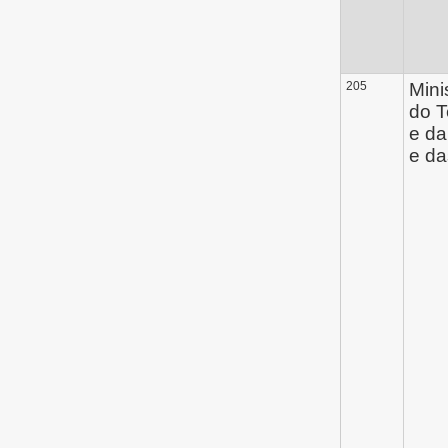
205
Mini
do T
e da
e d