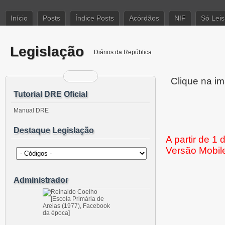
Início
Posts
Índice Posts
Acórdãos
NIF
Só Leis
Legislação
Diários da República
Clique na im
Tutorial DRE Oficial
Manual DRE
Destaque Legislação
A partir de 1
Versão Mobil
Administrador