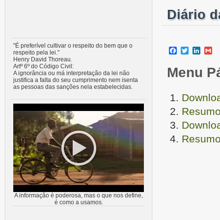
Diário 
"É preferível cultivar o respeito do bem que o
Facebook
Twitter
Linke
G
respeito pela lei."
Henry David Thoreau.
Artº 6º do Código Civil:
Menu P
A ignorância ou má interpretação da lei não
justifica a falta do seu cumprimento nem isenta
as pessoas das sanções nela estabelecidas.
Downloa
Resumo 
Downloa
Resumo 
A informação é poderosa, mas o que nos define,
é como a usamos.