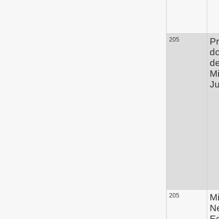
205
Pr
d
de
Mi
Ju
205
Mi
N
Es