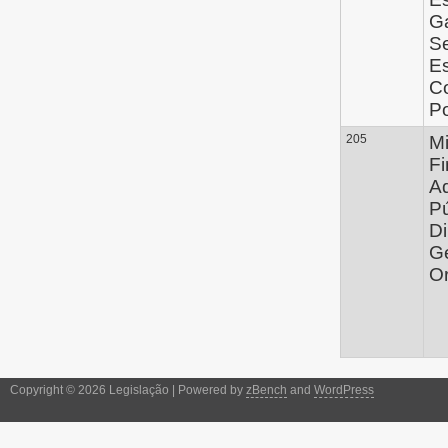
G
Se
E
C
P
205
Mi
Fi
Ad
Pú
Di
Ge
O
Copyright © 2026 Legislação | Powered by
zBench
and
WordPress