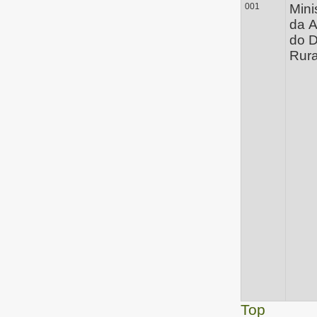
001
Mini
da A
do 
Rura
Top