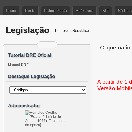
Início
Posts
Índice Posts
Acórdãos
NIF
Só Leis
Legislação
Diários da República
Clique na im
Tutorial DRE Oficial
Manual DRE
Destaque Legislação
A partir de 1
Versão Mobil
Administrador