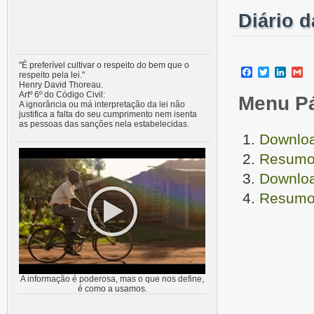
Diário d
"É preferível cultivar o respeito do bem que o
Facebook
Twitter
Linke
G
respeito pela lei."
Henry David Thoreau.
Artº 6º do Código Civil:
Menu P
A ignorância ou má interpretação da lei não
justifica a falta do seu cumprimento nem isenta
as pessoas das sanções nela estabelecidas.
Downloa
Resumo 
Downloa
Resumo 
A informação é poderosa, mas o que nos define,
é como a usamos.