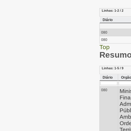
Linhas:
1-2 / 2
Diário
080
080
Top
Resumo 
Linhas:
1-5 / 9
Diário
Orgã
080
Mini
Fina
Admi
Públ
Ambi
Ord
Terri