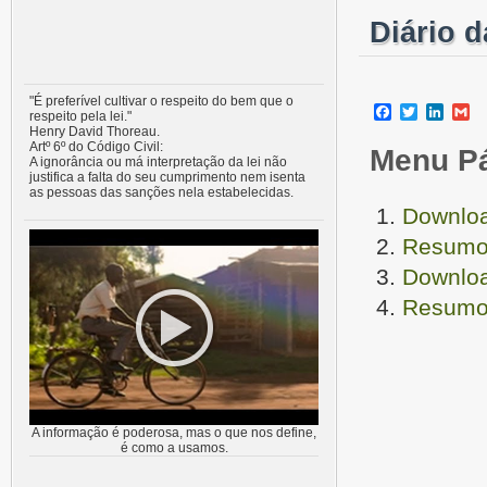
Diário 
"É preferível cultivar o respeito do bem que o
Facebook
Twitter
Linke
G
respeito pela lei."
Henry David Thoreau.
Artº 6º do Código Civil:
Menu P
A ignorância ou má interpretação da lei não
justifica a falta do seu cumprimento nem isenta
as pessoas das sanções nela estabelecidas.
Downloa
Resumo 
Downloa
Resumo 
A informação é poderosa, mas o que nos define,
é como a usamos.