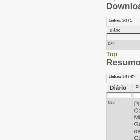
Downloa
Linhas:
1-1 / 1
Diário
080
Top
Resumo 
Linhas:
1-5 / 474
Diário
Or
080
Pr
C
Mi
Ga
o
C