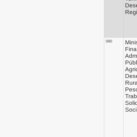
Des
Regi
080
Mini
Fina
Admi
Públ
Agri
Des
Rura
Pes
Trab
Soli
Soci