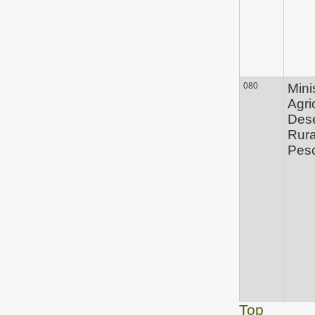
080
Mini
Agri
Des
Rura
Pes
Top