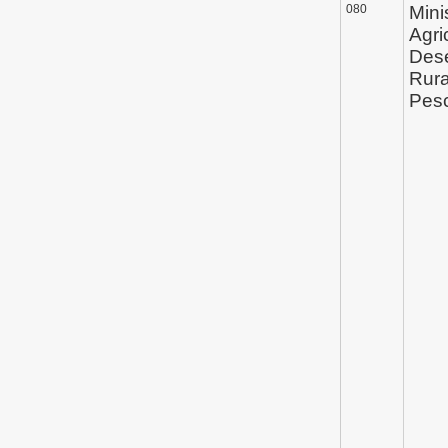
080
Mini
Agri
Des
Rura
Pes