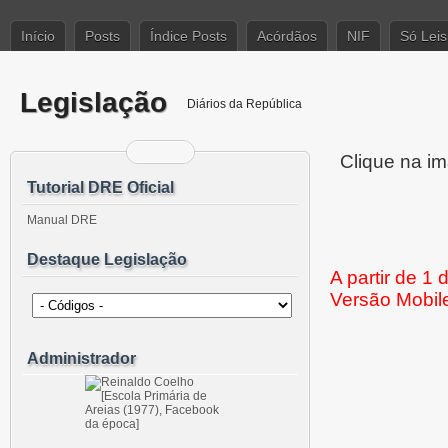
Início
Posts
Índice Posts
Acórdãos
NIF
Só Leis
Legislação
Diários da República
Clique na im
Tutorial DRE Oficial
Manual DRE
Destaque Legislação
A partir de 1
Versão Mobil
Administrador