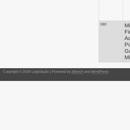
080
Mi
Fi
Ad
Pú
G
Mi
Copyright © 2026 Legislação | Powered by
zBench
and
WordPress