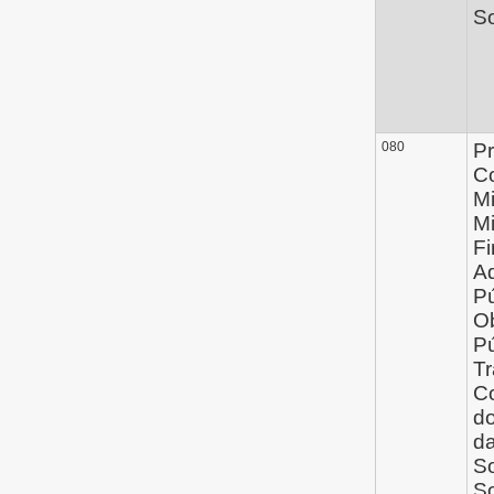
So
080
Pr
C
Mi
Mi
Fi
Ad
Pú
O
Pú
Tr
C
do
d
So
So