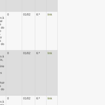
0
01/02
6.ª
link
s à
al
e
a do
o
-
ir
s
o do
0
01/02
6.ª
link
s à
is,
o
érie
es
ruir
s
o do
0
01/02
6.ª
link
s à