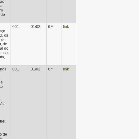
ção
ia
em
 de
001
01/02
6.ª
link
ança
.), os
s de
, de
al do
anco,
uto,
 nos
001
01/02
6.ª
link
de
to
,
Vila
rel,
o de
do