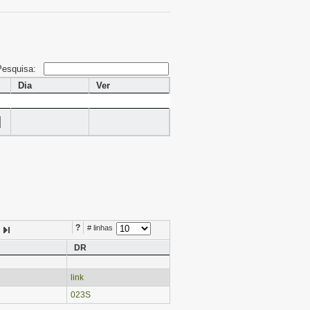
Pesquisa:
Dia
Ver
?
# linhas
DR
link
023S