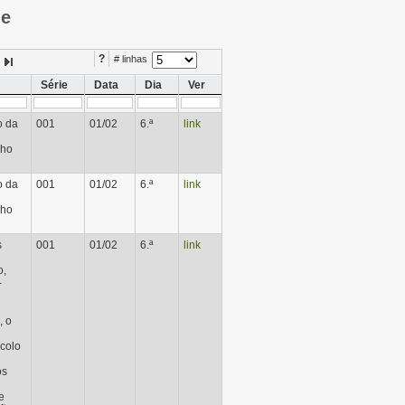
ie
?
# linhas
Série
Data
Dia
Ver
o da
001
01/02
6.ª
link
lho
o da
001
01/02
6.ª
link
lho
s
001
01/02
6.ª
link
o,
-
, o
ocolo
os
e