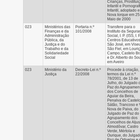
Crianças, Prostitui
Infantil e Pornograf
Infantil, adoptado 
Nova Iorque em 25
Maio de 2000
023
Ministérios das
Portaria n.º
Transfere para o
Finanças e da
101/2008
Instituto da Segur
Administração
Social, I. P. (ISS, I. P
Pública, da
Centros Educativo
Justiça e do
São José, em Viseu
Trabalho e da
São Fiel, em Louriç
Solidariedade
Campo, Castelo Br
Social
e Dr. Alberto do So
em Aveiro
023
Ministério da
Decreto-Lei n.º
Procede à criação,
Justiça
22/2008
termos da Lei n.º
78/2001, de 13 de
Julho, do Julgado 
Paz do Agrupamen
dos Concelhos de
Aguiar da Beira,
Penalva do Castelo
Sátão, Trancoso e 
Nova de Paiva, do
Julgado de Paz do
Agrupamento dos
Concelhos de Aljust
Almodôvar, Castro
Verde, Mértola e
Ourique, do Julgad
Paz de Odivelas e 