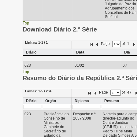
Julgado de Paz do
Agrupamento dos
Concelhos de Palm
Setúbal
Top
Download Diário 2.ª Série
Linhas:
1-1 / 1
Page
of
1
Diário
Data
Dia
023
01/02
6.ª
Top
Resumo do Diário da República 2.ª Sér
Linhas:
1-5 / 234
Page
of
47
Diário
Orgão
Diploma
Resumo
023
Presidência do
Despacho n.º
Nomeia para o carg
Conselho de
2657/2008
director-adjunto do
Ministros -
Centro Jurídico
Gabinete do
(CEJUR) o licencia
Secretário de
Pedro Filipe Mota
Estado da
Delgado Simões Alv