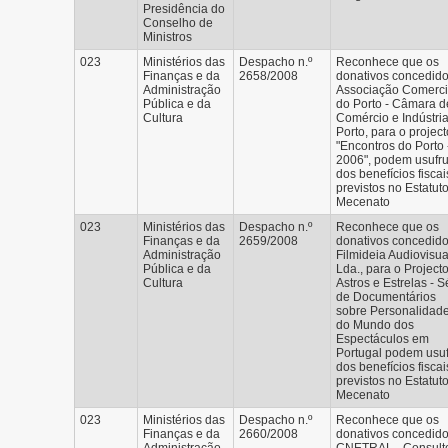
Presidência do
Conselho de
Ministros
023
Ministérios das
Despacho n.º
Reconhece que os
Finanças e da
2658/2008
donativos concedido
Administração
Associação Comerci
Pública e da
do Porto - Câmara d
Cultura
Comércio e Indústri
Porto, para o project
"Encontros do Porto 
2006", podem usufru
dos benefícios fiscai
previstos no Estatut
Mecenato
023
Ministérios das
Despacho n.º
Reconhece que os
Finanças e da
2659/2008
donativos concedido
Administração
Filmideia Audiovisua
Pública e da
Lda., para o Project
Cultura
Astros e Estrelas - S
de Documentários
sobre Personalidad
do Mundo dos
Espectáculos em
Portugal podem usuf
dos benefícios fiscai
previstos no Estatut
Mecenato
023
Ministérios das
Despacho n.º
Reconhece que os
Finanças e da
2660/2008
donativos concedido