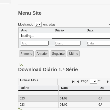
Menu Site
Mostrando
entradas
Ano
Diário
Data
loading...
Primeiro
Anterior
Seguinte
Último
Top
Download Diário 1.ª Série
Linhas:
1-2 / 2
Page
of
1
Diário
Data
Dia
023
01/02
6.ª
023
01/02
6.ª
Top