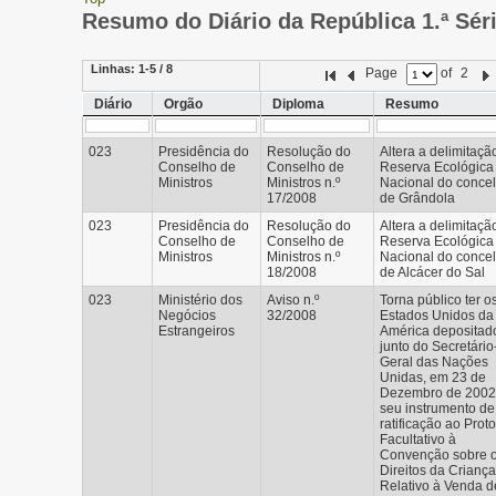
Resumo do Diário da República 1.ª Sér
Linhas:
1-5 / 8
Page
of
2
Diário
Orgão
Diploma
Resumo
023
Presidência do
Resolução do
Altera a delimitaçã
Conselho de
Conselho de
Reserva Ecológica
Ministros
Ministros n.º
Nacional do conce
17/2008
de Grândola
023
Presidência do
Resolução do
Altera a delimitaçã
Conselho de
Conselho de
Reserva Ecológica
Ministros
Ministros n.º
Nacional do conce
18/2008
de Alcácer do Sal
023
Ministério dos
Aviso n.º
Torna público ter o
Negócios
32/2008
Estados Unidos da
Estrangeiros
América depositad
junto do Secretário
Geral das Nações
Unidas, em 23 de
Dezembro de 2002
seu instrumento de
ratificação ao Prot
Facultativo à
Convenção sobre 
Direitos da Criança
Relativo à Venda d