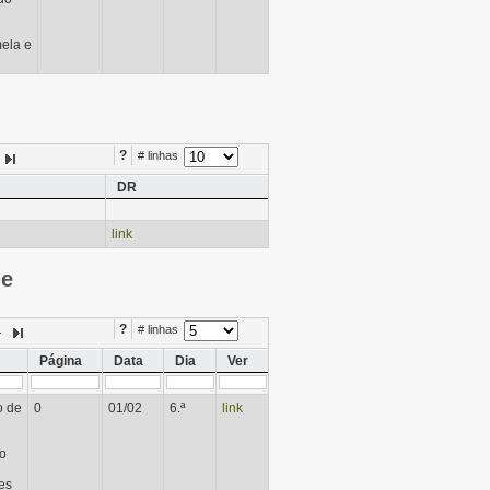
ela e
?
# linhas
DR
link
ie
?
# linhas
Página
Data
Dia
Ver
o de
0
01/02
6.ª
link
do
es