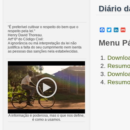
Diário 
"É preferível cultivar o respeito do bem que o
Facebook
Twitter
Linke
G
respeito pela lei."
Henry David Thoreau.
Artº 6º do Código Civil:
Menu P
A ignorância ou má interpretação da lei não
justifica a falta do seu cumprimento nem isenta
as pessoas das sanções nela estabelecidas.
Downloa
Resumo 
Downloa
Resumo 
A informação é poderosa, mas o que nos define,
é como a usamos.