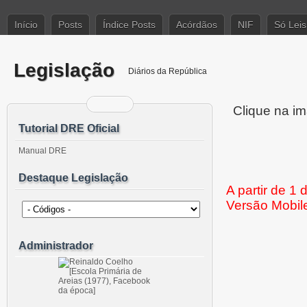
Início
Posts
Índice Posts
Acórdãos
NIF
Só Leis
Legislação
Diários da República
Clique na im
Tutorial DRE Oficial
Manual DRE
Destaque Legislação
A partir de 1
Versão Mobil
Administrador