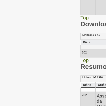
Top
Downloa
Linhas:
1-1 / 1
Diário
202
Top
Resumo 
Linhas:
1-5 / 326
Diário
Orgã
202
Ass
da