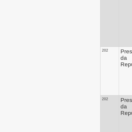
202
Pres
da
Repú
202
Pres
da
Repú