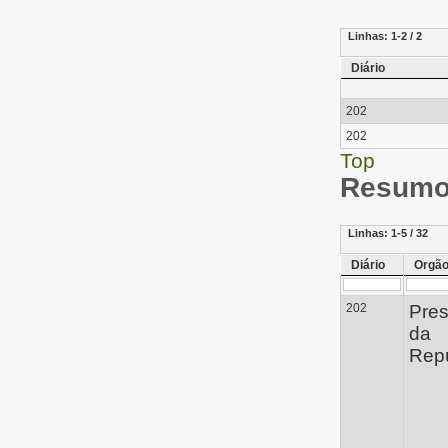
Linhas:
1-2 / 2
Diário
202
202
Top
Resumo 
Linhas:
1-5 / 32
Diário
Orgã
202
Pres
da
Repú