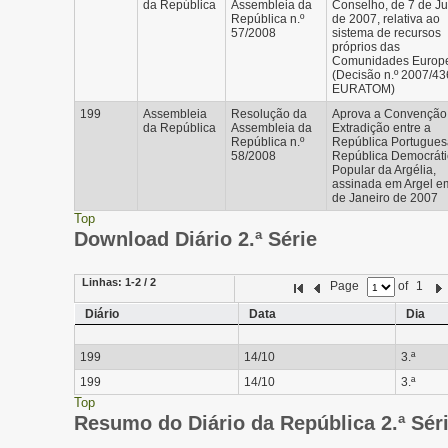
da República
Assembleia da
Conselho, de 7 de J
República n.º
de 2007, relativa ao
57/2008
sistema de recursos
próprios das
Comunidades Europ
(Decisão n.º 2007/43
EURATOM)
199
Assembleia
Resolução da
Aprova a Convenção
da República
Assembleia da
Extradição entre a
República n.º
República Portugues
58/2008
República Democráti
Popular da Argélia,
assinada em Argel e
de Janeiro de 2007
Top
Download Diário 2.ª Série
Linhas:
1-2 / 2
Page
of
1
Diário
Data
Dia
199
14/10
3.ª
199
14/10
3.ª
Top
Resumo do Diário da República 2.ª Sér