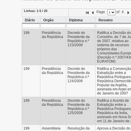
Linhas:
1-5 / 20
Page
of
4
Diário
Orgão
Diploma
Resumo
199
Presidência
Decreto do
Ratifica a Decisão do
da República
Presidente da
Conselho, de 7 de J
República n.º
de 2007, relativa ao
123/2008
sistema de recursos
próprios das
Comunidades Europ
(Decisão n.º 2007/43
EURATOM)
199
Presidência
Decreto do
Ratifica a Convençã
da República
Presidente da
Extradição entre a
República n.º
República Portugues
124/2008
República Democráti
Popular da Argélia,
assinada em Argel e
de Janeiro de 2007
199
Presidência
Decreto do
Ratifica o Acordo de
da República
Presidente da
Extradição entre a
República n.º
República Portugues
125/2008
República da Índia,
assinado em Nova De
em 11 de Janeiro de
199
Assembleia
Resolução da
Aprova a Decisão do