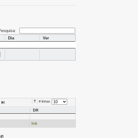
Pesquisa:
Dia
Ver
?
# linhas
DR
link
ie