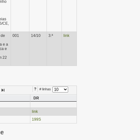
unho
eias
6/CE,
 de
001
14/10
3.ª
link
a e a
ca e
m 22
?
# linhas
DR
link
199S
ie