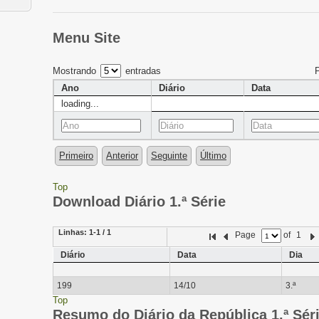
Menu Site
Mostrando
entradas
Ano
Diário
Data
loading...
Primeiro
Anterior
Seguinte
Último
Top
Download Diário 1.ª Série
Linhas:
1-1 / 1
Page
of
1
Diário
Data
Dia
199
14/10
3.ª
Top
Resumo do Diário da República 1.ª Sér