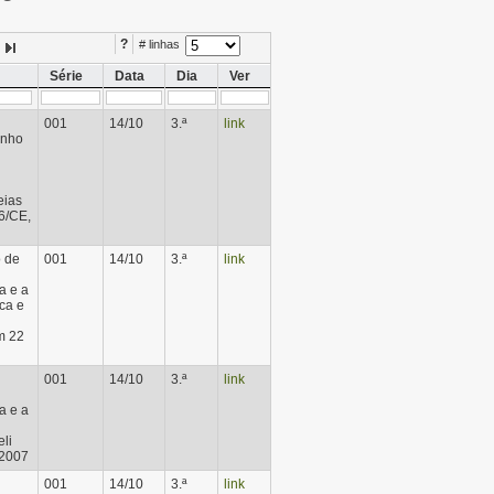
?
# linhas
Série
Data
Dia
Ver
001
14/10
3.ª
link
unho
eias
6/CE,
o de
001
14/10
3.ª
link
a e a
ca e
m 22
001
14/10
3.ª
link
a e a
li
 2007
001
14/10
3.ª
link