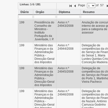
Linhas:
1-5 / 281
Page
of
57
Diário
Orgão
Diploma
Resumo
199
Presidência do
Aviso n.º
Anulação de concu
Conselho de
24943/2008
interno de acesso g
Ministros -
para a categoria de
Instituto
assessor
Português da
Juventude, I. P.
199
Ministério das
Aviso n.º
Delegação de
Finanças e da
24944/2008
competências da ch
Administração
do Serviço de Fina
Pública -
do Seixal 1, Maria
Direcção-Geral
Lurdes Quintas Cris
dos Impostos
Conceição Madeira
199
Ministério das
Aviso n.º
Delegação de
Finanças e da
24945/2008
competências do ch
Administração
do Serviço de Fina
Pública -
do Porto 1, Martinh
Direcção-Geral
Vieira Pacheco
dos Impostos
199
Ministério das
Aviso n.º
Delegação de
Finanças e da
24946/2008
competências do ch
Administração
do Serviço de Fina
Pública -
da Nazaré, António
Direcção-Geral
Carrusca Godinho