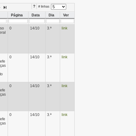
?
# linhas
Página
Data
Dia
Ver
rso
0
14/10
3.ª
link
eral
0
14/10
3.ª
link
efe
nças
to
0
14/10
3.ª
link
efe
nças
o
0
14/10
3.ª
link
efe
nças