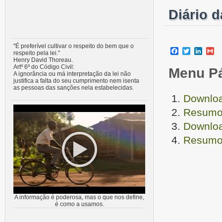
Diário 
"É preferível cultivar o respeito do bem que o
Facebook
Twitter
Linke
G
respeito pela lei."
Henry David Thoreau.
Artº 6º do Código Civil:
Menu P
A ignorância ou má interpretação da lei não
justifica a falta do seu cumprimento nem isenta
as pessoas das sanções nela estabelecidas.
Downloa
Resumo 
Downloa
Resumo 
A informação é poderosa, mas o que nos define,
é como a usamos.