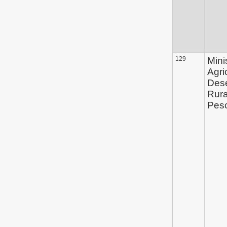
129
Mini
Agri
Des
Rura
Pes