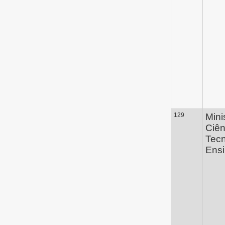
129
Mini
Ciên
Tecn
Ensi