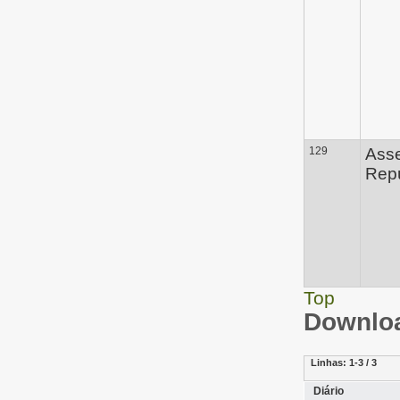
129
Ass
Repú
Top
Downloa
Linhas:
1-3 / 3
Diário