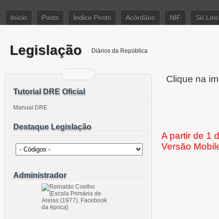
Início
Posts
Índice Posts
Acórdãos
NIF
Só Leis
Legislação
Diários da República
Clique na im
Tutorial DRE Oficial
Manual DRE
Destaque Legislação
A partir de 1
Versão Mobil
Administrador