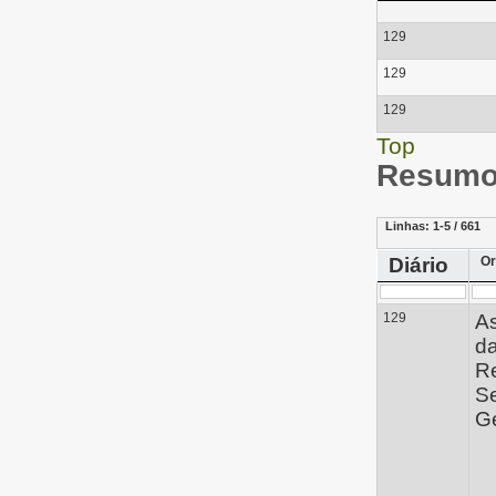
129
129
129
Top
Resumo 
Linhas:
1-5 / 661
Diário
Or
129
A
d
Re
Se
Ge