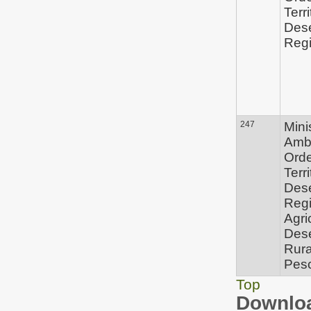
Terri
Des
Regi
247
Mini
Ambi
Ord
Terri
Des
Regi
Agri
Des
Rura
Pes
Top
Downloa