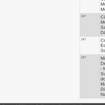
Mu
Mo
247
C
Mu
S
D
247
C
E
So
247
Mi
D
- 
Su
do
Ma
Di
N