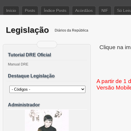
Início
Posts
Índice Posts
Acórdãos
NIF
Só Leis
Legislação
Diários da República
Clique na im
Tutorial DRE Oficial
Manual DRE
Destaque Legislação
A partir de 1
Versão Mobil
Administrador