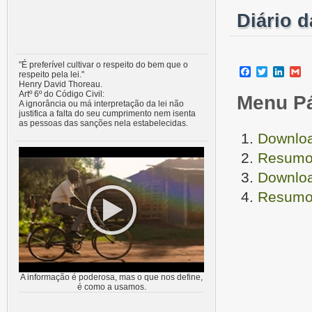
Diário 
"É preferível cultivar o respeito do bem que o
Facebook
Twitter
Linke
G
respeito pela lei."
Henry David Thoreau.
Artº 6º do Código Civil:
Menu P
A ignorância ou má interpretação da lei não
justifica a falta do seu cumprimento nem isenta
as pessoas das sanções nela estabelecidas.
Downloa
Resumo 
Downloa
Resumo 
A informação é poderosa, mas o que nos define,
é como a usamos.