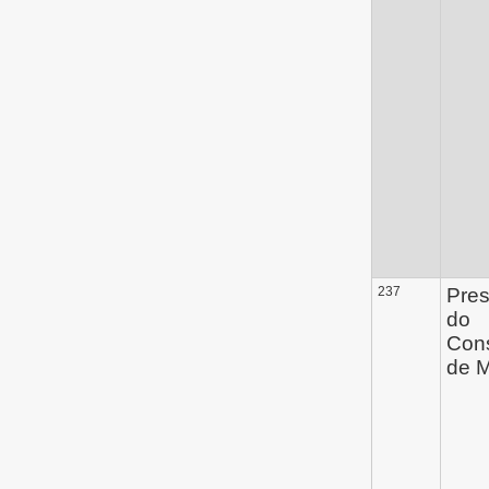
237
Pres
do
Con
de M