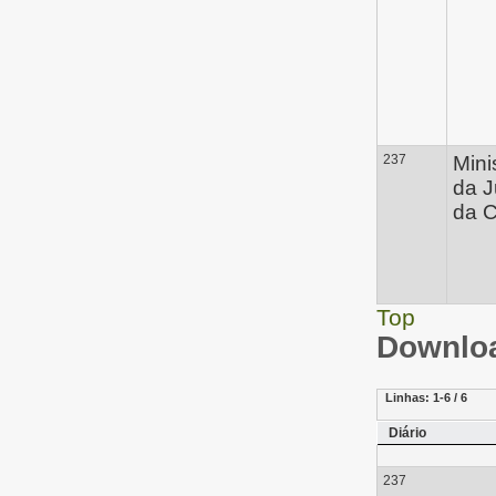
237
Mini
da J
da C
Top
Downloa
Linhas:
1-6 / 6
Diário
237