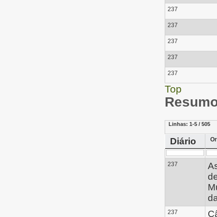
237
237
237
237
237
Top
Resumo 
Linhas:
1-5 / 505
Diário
Or
237
A
d
Mu
da
237
C