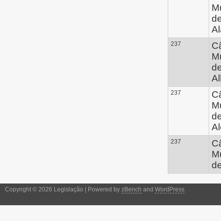
Mu
d
Al
237
C
Mu
d
Al
237
C
Mu
d
A
237
C
Mu
de
Copyright © 2026 Legislação | Powered by
zBench
and
WordPress