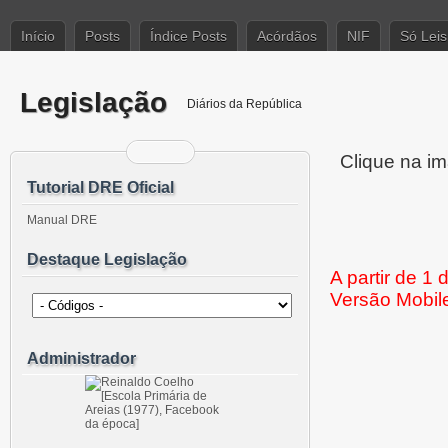
Início
Posts
Índice Posts
Acórdãos
NIF
Só Leis
Legislação
Diários da República
Clique na im
Tutorial DRE Oficial
Manual DRE
Destaque Legislação
A partir de 1
Versão Mobil
Administrador