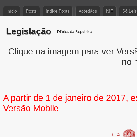
Início
Posts
Índice Posts
Acórdãos
NIF
Só Leis
Legislação
Diários da República
Clique na imagem para ver Versão
no 
A partir de 1 de janeiro de 2017, 
Versão Mobile