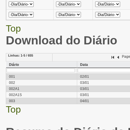
Top
Download do Diário
Linhas:
1-5 / 655
Pag
Diário
Data
001
02/01
002
03/01
002A1
03/01
002A1S
03/01
003
04/01
Top