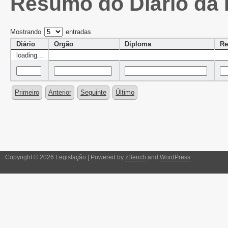
Resumo do Diário da 
Mostrando
entradas
Diário
Orgão
Diploma
R
loading...
Primeiro
Anterior
Seguinte
Último
Copyright © 2026 Legislação | Powered by
zBench
and
WordPress