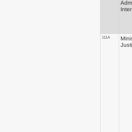
Admi
Inte
111A
Mini
Just