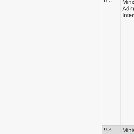
111A
Mini
Admi
Inte
111A
Mini