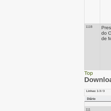
111B
Pres
do 
de M
Top
Downloa
Linhas:
1-3 / 3
Diário
111