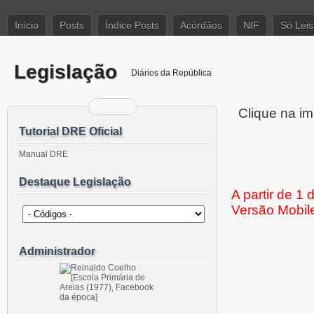
Início
Posts
Índice Posts
Acórdãos
NIF
Só Leis
Legislação
Diários da República
Clique na im
Tutorial DRE Oficial
Manual DRE
Destaque Legislação
A partir de 1
Versão Mobil
Administrador