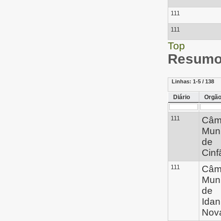
111
111
Top
Resumo 
Linhas:
1-5 / 138
Diário
Orgã
111
Câm
Muni
de
Cinf
111
Câm
Muni
de
Idan
Nov