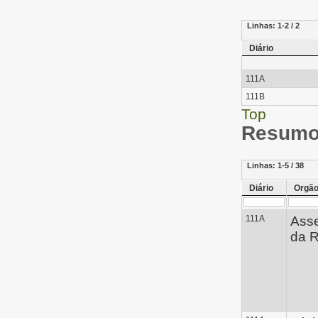
Linhas:
1-2 / 2
Diário
111A
111B
Top
Resumo 
Linhas:
1-5 / 38
Diário
Orgã
111A
Ass
da R