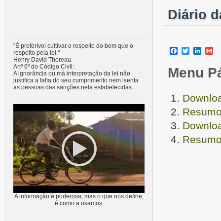
Diário d
"É preferível cultivar o respeito do bem que o
Facebook
Twitter
Linke
G
respeito pela lei."
Henry David Thoreau.
Artº 6º do Código Civil:
Menu P
A ignorância ou má interpretação da lei não
justifica a falta do seu cumprimento nem isenta
as pessoas das sanções nela estabelecidas.
Downloa
Resumo 
Downloa
Resumo 
A informação é poderosa, mas o que nos define,
é como a usamos.