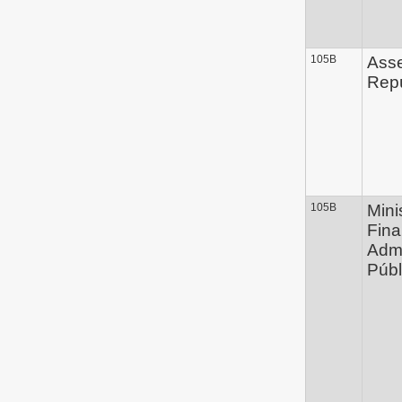
105B
Ass
Repú
105B
Mini
Fina
Admi
Públ