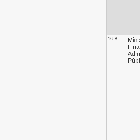
105B
Mini
Fina
Admi
Públ