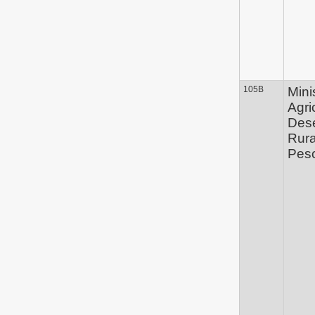
105B
Mini
Agri
Des
Rura
Pes