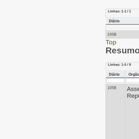
Linhas:
1-1 / 1
Diário
105B
Top
Resumo 
Linhas:
1-5 / 9
Diário
Orgã
105B
Ass
Repú