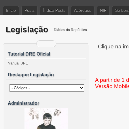
Início
Posts
Índice Posts
Acórdãos
NIF
Só Leis
Legislação
Diários da República
Clique na im
Tutorial DRE Oficial
Manual DRE
Destaque Legislação
A partir de 1
Versão Mobil
Administrador