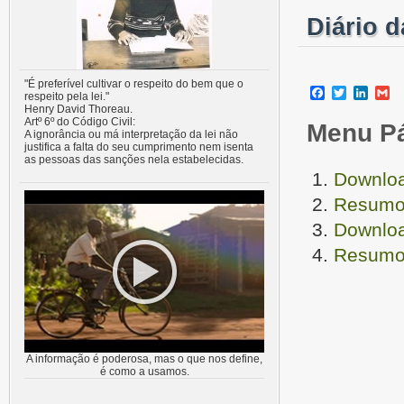
Diário 
"É preferível cultivar o respeito do bem que o
Facebook
Twitter
Linke
G
respeito pela lei."
Henry David Thoreau.
Artº 6º do Código Civil:
Menu P
A ignorância ou má interpretação da lei não
justifica a falta do seu cumprimento nem isenta
as pessoas das sanções nela estabelecidas.
Downloa
Resumo 
Downloa
Resumo 
A informação é poderosa, mas o que nos define,
é como a usamos.