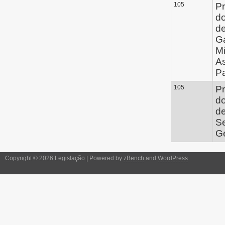
105
Pr
d
de
G
Mi
A
P
105
Pr
d
de
Se
Ge
Copyright © 2026 Legislação | Powered by
zBench
and
WordPress