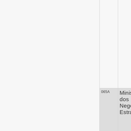
065A
Mini
dos
Neg
Estr