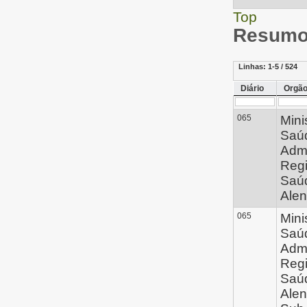
Top
Resumo 
Linhas:
1-5 / 524
Diário
Orgã
065
Mini
Saúd
Admi
Regi
Saú
Alen
065
Mini
Saúd
Admi
Regi
Saú
Alen