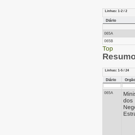
Linhas:
1-2 / 2
Diário
065A
065B
Top
Resumo 
Linhas:
1-5 / 24
Diário
Orgã
065A
Mini
dos
Neg
Estr