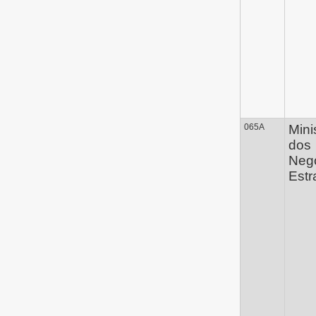
065A
Mini
dos
Neg
Estr