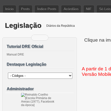
Início
Posts
Índice Posts
Acórdãos
NIF
Só Leis
Legislação
Diários da República
Clique na im
Tutorial DRE Oficial
Manual DRE
Destaque Legislação
A partir de 1
Versão Mobil
Administrador