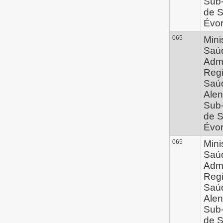
Sub
de 
Évo
065
Mini
Saúd
Admi
Regi
Saú
Alen
Sub
de 
Évo
065
Mini
Saúd
Admi
Regi
Saú
Alen
Sub
de 