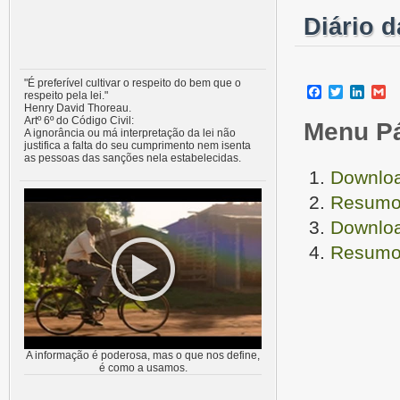
Diário 
"É preferível cultivar o respeito do bem que o
Facebook
Twitter
Linke
G
respeito pela lei."
Henry David Thoreau.
Artº 6º do Código Civil:
Menu P
A ignorância ou má interpretação da lei não
justifica a falta do seu cumprimento nem isenta
as pessoas das sanções nela estabelecidas.
Downloa
Resumo 
Downloa
Resumo 
A informação é poderosa, mas o que nos define,
é como a usamos.