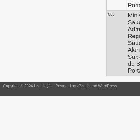
Port
065
Mini
Saúd
Admi
Regi
Saú
Alen
Sub
de 
Port
Copyright © 2026 Legislação | Powered by
zBench
and
WordPress