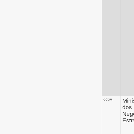
065A
Mini
dos
Neg
Estr