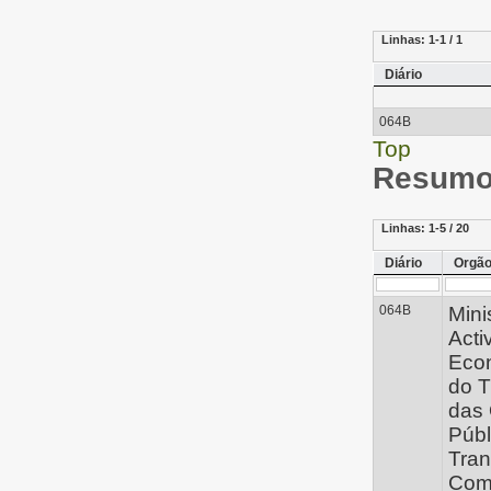
Linhas:
1-1 / 1
Diário
064B
Top
Resumo 
Linhas:
1-5 / 20
Diário
Orgã
064B
Mini
Acti
Eco
do T
das
Públ
Tran
Com