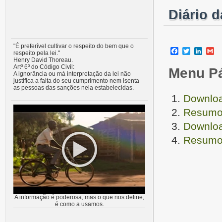
Diário 
"É preferível cultivar o respeito do bem que o
Facebook
Twitter
Linke
G
respeito pela lei."
Henry David Thoreau.
Artº 6º do Código Civil:
Menu P
A ignorância ou má interpretação da lei não
justifica a falta do seu cumprimento nem isenta
as pessoas das sanções nela estabelecidas.
Downloa
Resumo 
Downloa
Resumo 
A informação é poderosa, mas o que nos define,
é como a usamos.