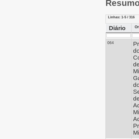
Resumo 
Linhas:
1-5 / 316
Diário
Or
064
Pr
d
C
d
Mi
G
d
Se
d
Ad
Mi
Ad
Pr
Mi