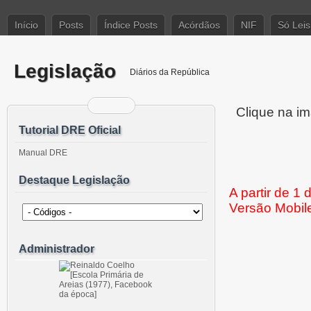
Início
Posts
Índice Posts
Acórdãos
NIF
Só Leis
Legislação
Diários da República
Clique na im
Tutorial DRE Oficial
Manual DRE
Destaque Legislação
A partir de 1
Versão Mobil
Administrador