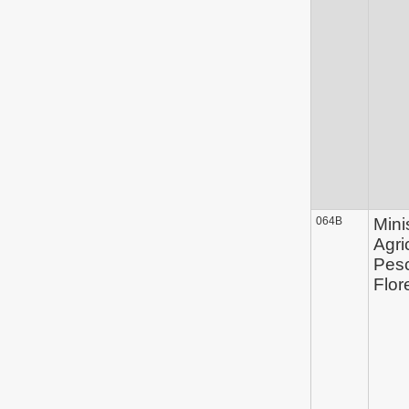
064B
Mini
Agri
Pes
Flor