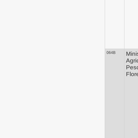
064B
Mini
Agri
Pes
Flor