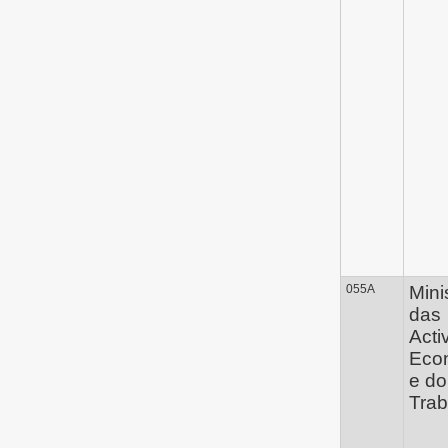
055A
Mini
das
Acti
Eco
e do
Trab