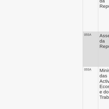
da
Repú
055A
Ass
da
Repú
055A
Mini
das
Acti
Eco
e do
Trab