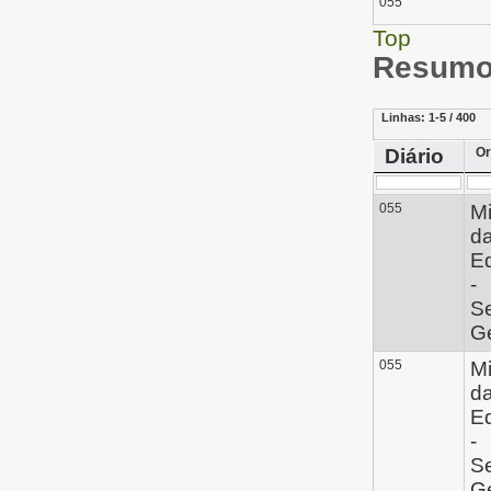
055
Top
Resumo 
Linhas:
1-5 / 400
Diário
Or
055
Mi
d
E
-
Se
Ge
055
Mi
d
E
-
Se
Ge