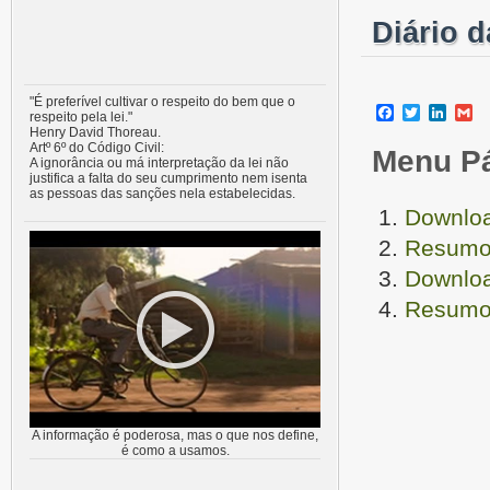
Diário 
"É preferível cultivar o respeito do bem que o
Facebook
Twitter
Linke
G
respeito pela lei."
Henry David Thoreau.
Artº 6º do Código Civil:
Menu P
A ignorância ou má interpretação da lei não
justifica a falta do seu cumprimento nem isenta
as pessoas das sanções nela estabelecidas.
Downloa
Resumo 
Downloa
Resumo 
A informação é poderosa, mas o que nos define,
é como a usamos.