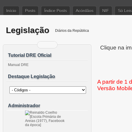
Início
Posts
Índice Posts
Acórdãos
NIF
Só Leis
Legislação
Diários da República
Clique na im
Tutorial DRE Oficial
Manual DRE
Destaque Legislação
A partir de 1
Versão Mobil
Administrador