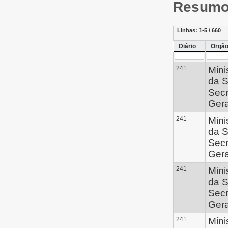
Resumo 
Linhas:
1-5 / 660
Diário
Orgã
241
Mini
da S
Secr
Gera
241
Mini
da S
Secr
Gera
241
Mini
da S
Secr
Gera
241
Mini