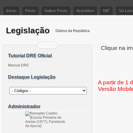
Início
Posts
Índice Posts
Acórdãos
NIF
Só Leis
Legislação
Diários da República
Clique na im
Tutorial DRE Oficial
Manual DRE
Destaque Legislação
A partir de 1
Versão Mobil
Administrador