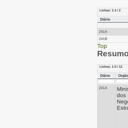
Linhas:
1-2 / 2
Diário
241A
241B
Top
Resumo 
Linhas:
1-5 / 12
Diário
Orgã
241A
Mini
dos
Neg
Estr