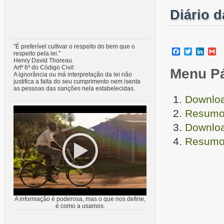
Diário 
"É preferível cultivar o respeito do bem que o
Facebook
Twitter
Linke
G
respeito pela lei."
Henry David Thoreau.
Artº 6º do Código Civil:
Menu P
A ignorância ou má interpretação da lei não
justifica a falta do seu cumprimento nem isenta
as pessoas das sanções nela estabelecidas.
Downloa
Resumo 
Downloa
Resumo 
A informação é poderosa, mas o que nos define,
é como a usamos.