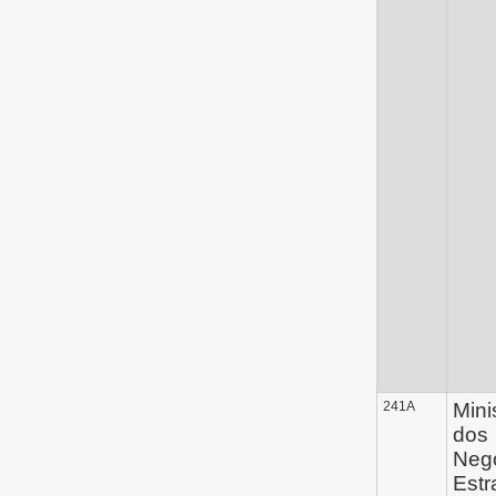
241A
Mini
dos
Neg
Estr