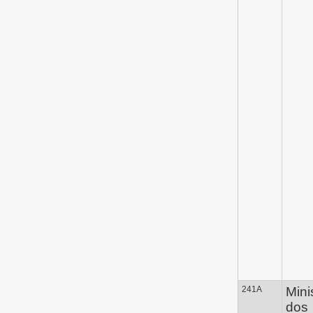
241A
Mini
dos