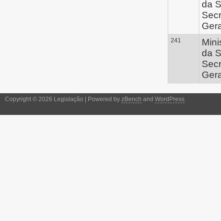
da S
Secr
Gera
241
Mini
da S
Secr
Gera
Copyright © 2026 Legislação | Powered by
zBench
and
WordPress