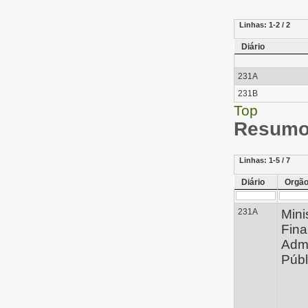
Linhas:
1-2 / 2
Diário
231A
231B
Top
Resumo 
Linhas:
1-5 / 7
Diário
Orgã
231A
Mini
Fina
Admi
Públ