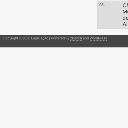
231
C
Mu
d
A
Copyright © 2026 Legislação | Powered by
zBench
and
WordPress