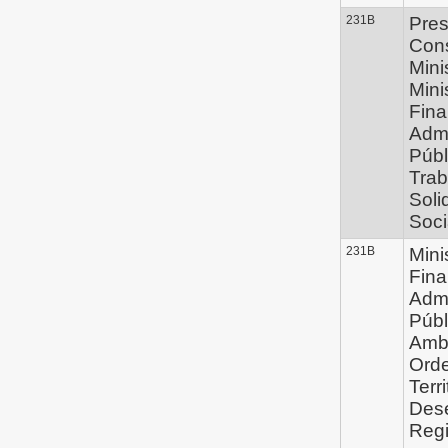
231B
Pres
Con
Mini
Mini
Fina
Admi
Públ
Trab
Soli
Soci
231B
Mini
Fina
Admi
Públ
Ambi
Ord
Terri
Des
Regi