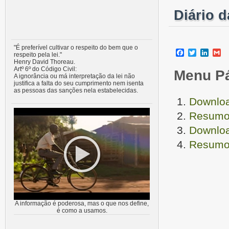
Diário 
"É preferível cultivar o respeito do bem que o
Facebook
Twitter
Linke
G
respeito pela lei."
Henry David Thoreau.
Artº 6º do Código Civil:
Menu P
A ignorância ou má interpretação da lei não
justifica a falta do seu cumprimento nem isenta
as pessoas das sanções nela estabelecidas.
Downloa
Resumo 
Downloa
Resumo 
A informação é poderosa, mas o que nos define,
é como a usamos.