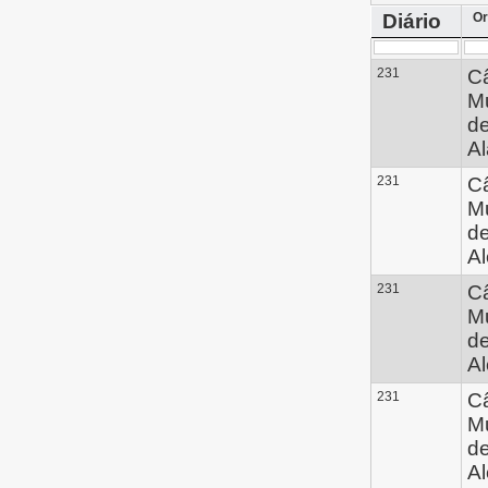
Diário
Or
231
C
Mu
d
Al
231
C
Mu
d
A
231
C
Mu
d
A
231
C
Mu
d
A