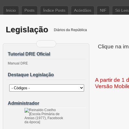
Início
Posts
Índice Posts
Acórdãos
NIF
Só Leis
Legislação
Diários da República
Clique na im
Tutorial DRE Oficial
Manual DRE
Destaque Legislação
A partir de 1
Versão Mobil
Administrador