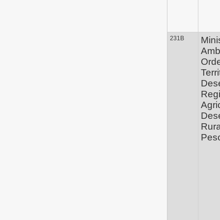
231B
Mini
Ambi
Ord
Terri
Des
Regi
Agri
Des
Rura
Pes