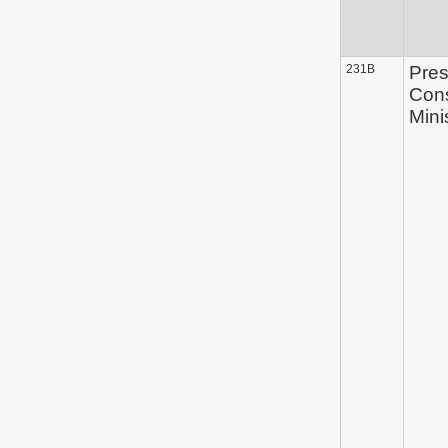
231B
Pres
Con
Mini