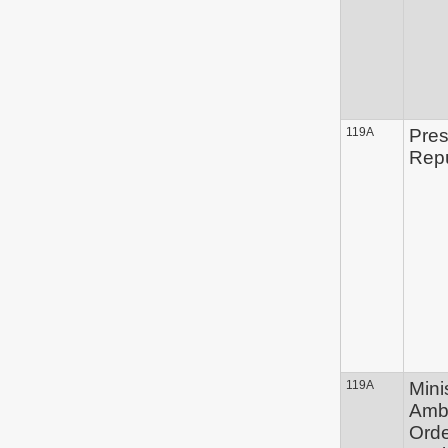
119A
Pres
Repú
119A
Mini
Ambi
Ord