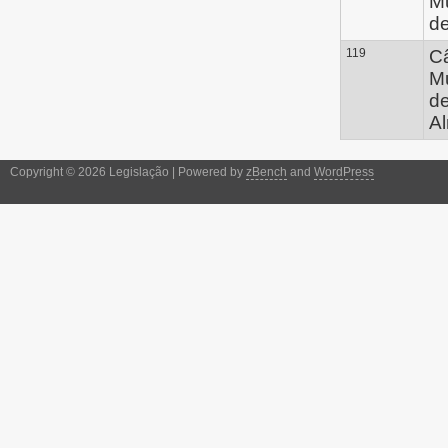
Mu
d
119
C
Mu
d
Al
Copyright © 2026 Legislação | Powered by
zBench
and
WordPress