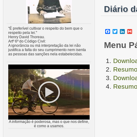
Diário 
"É preferível cultivar o respeito do bem que o
Facebook
Twitter
Linke
G
respeito pela lei."
Henry David Thoreau.
Artº 6º do Código Civil:
Menu P
A ignorância ou má interpretação da lei não
justifica a falta do seu cumprimento nem isenta
as pessoas das sanções nela estabelecidas.
Downloa
Resumo 
Downloa
Resumo 
A informação é poderosa, mas o que nos define,
é como a usamos.