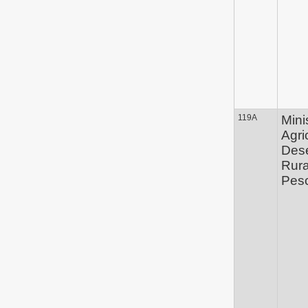
119A
Mini
Agri
Des
Rura
Pes