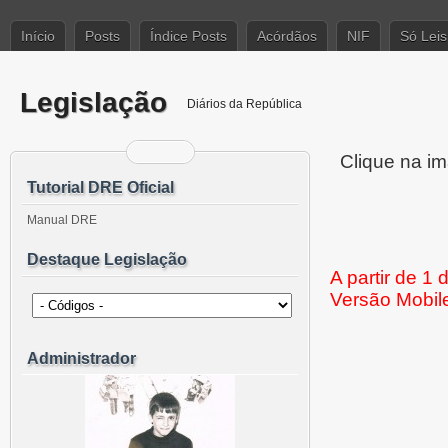
Início
Posts
Índice Posts
Acórdãos
NIF
Só Leis
Legislação
Diários da República
Clique na im
Tutorial DRE Oficial
Manual DRE
Destaque Legislação
A partir de 1
Versão Mobil
Administrador