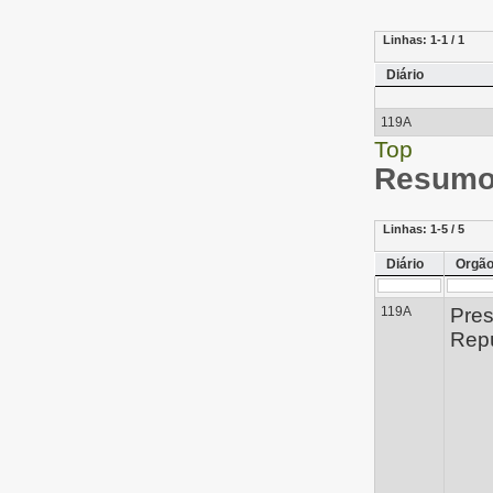
Linhas:
1-1 / 1
Diário
119A
Top
Resumo 
Linhas:
1-5 / 5
Diário
Orgã
119A
Pres
Repú