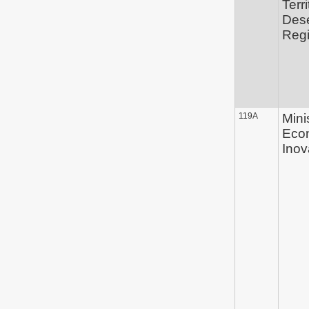
Terri
Des
Regi
119A
Mini
Eco
Ino