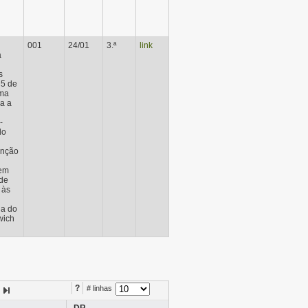
001
24/01
3.ª
link
a
s
 5 de
uma
a a
-
do
enção
 em
de
 às
ia do
wich
?
# linhas