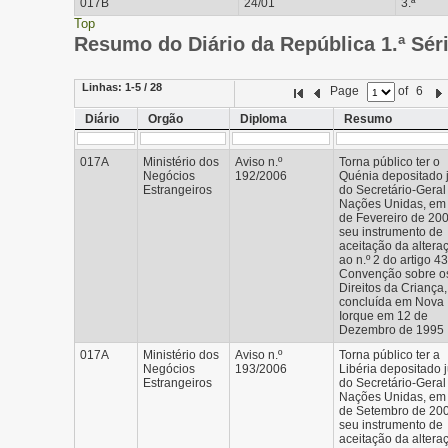
017B
24/01
3.ª
Top
Resumo do Diário da República 1.ª Sér
Linhas:
1-5 / 28
Page
of
6
Diário
Orgão
Diploma
Resumo
017A
Ministério dos
Aviso n.º
Torna público ter o
Negócios
192/2006
Quénia depositado 
Estrangeiros
do Secretário-Geral
Nações Unidas, em
de Fevereiro de 200
seu instrumento de
aceitação da altera
ao n.º 2 do artigo 43
Convenção sobre o
Direitos da Criança,
concluída em Nova
Iorque em 12 de
Dezembro de 1995
017A
Ministério dos
Aviso n.º
Torna público ter a
Negócios
193/2006
Libéria depositado 
Estrangeiros
do Secretário-Geral
Nações Unidas, em
de Setembro de 200
seu instrumento de
aceitação da altera