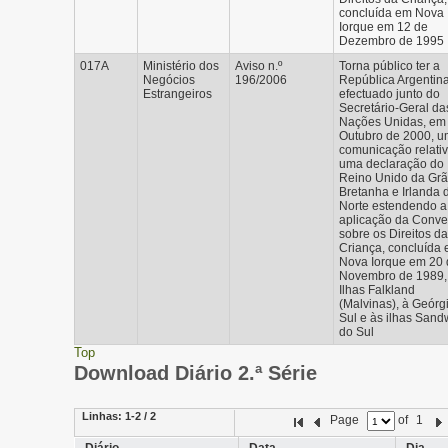
concluída em Nova
Iorque em 12 de
Dezembro de 1995
017A
Ministério dos
Aviso n.º
Torna público ter a
Negócios
196/2006
República Argentin
Estrangeiros
efectuado junto do
Secretário-Geral da
Nações Unidas, em
Outubro de 2000, 
comunicação relativ
uma declaração do
Reino Unido da Grã
Bretanha e Irlanda 
Norte estendendo a
aplicação da Conv
sobre os Direitos da
Criança, concluída
Nova Iorque em 20 
Novembro de 1989,
Ilhas Falkland
(Malvinas), à Geórg
Sul e às ilhas Sand
do Sul
Top
Download Diário 2.ª Série
Linhas:
1-2 / 2
Page
of
1