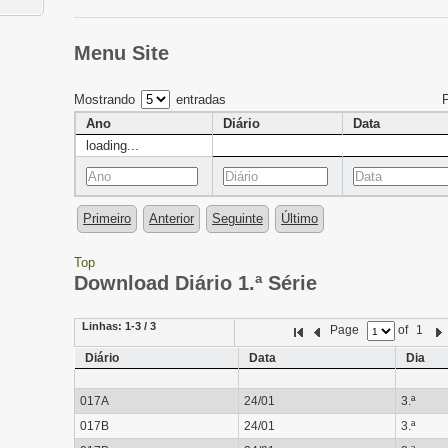
Menu Site
Mostrando
entradas
Ano
Diário
Data
loading...
Primeiro
Anterior
Seguinte
Último
Top
Download Diário 1.ª Série
Linhas:
1-3 / 3
Page
of
1
Diário
Data
Dia
017A
24/01
3.ª
017B
24/01
3.ª