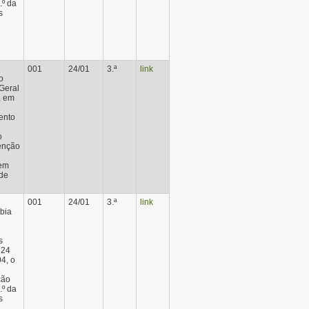
.º da
s
001
24/01
3.ª
link
o
-Geral
, em
ento
o
venção
 em
de
001
24/01
3.ª
link
bia
s
 24
4, o
ção
.º da
s