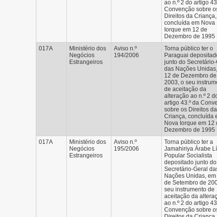
ao n.º 2 do artigo 43
Convenção sobre o
Direitos da Criança,
concluída em Nova
Iorque em 12 de
Dezembro de 1995
017A
Ministério dos
Aviso n.º
Torna público ter o
Negócios
194/2006
Paraguai depositad
Estrangeiros
junto do Secretário
das Nações Unidas
12 de Dezembro de
2003, o seu instrum
de aceitação da
alteração ao n.º 2 d
artigo 43.º da Con
sobre os Direitos da
Criança, concluída
Nova Iorque em 12 
Dezembro de 1995
017A
Ministério dos
Aviso n.º
Torna público ter a
Negócios
195/2006
Jamahiriya Árabe Lí
Estrangeiros
Popular Socialista
depositado junto do
Secretário-Geral da
Nações Unidas, em
de Setembro de 200
seu instrumento de
aceitação da altera
ao n.º 2 do artigo 43
Convenção sobre o
Direitos da Criança,