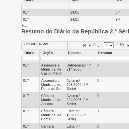
Diário
Data
Dia
017
24/01
3.ª
017
24/01
3.ª
Top
Resumo do Diário da República 2.ª Sér
Linhas:
1-5 / 295
Page
of
59
Diário
Orgão
Diploma
Resumo
017
Assembleia
Deliberação n.º
0
Municipal de
214/2006
Castro Marim
017
Assembleia
Aviso n.º
0
Municipal de
203/2006 (2.ª
Ponte de Sor
Série)
017
Câmara
Aviso n.º
0
Municipal de
204/2006 (2.ª
Almada
Série)
017
Câmara
Edital n.º
0
Municipal de
18/2006 (2.ª
Borba
Série)
017
Câmara
Edital n.º
0