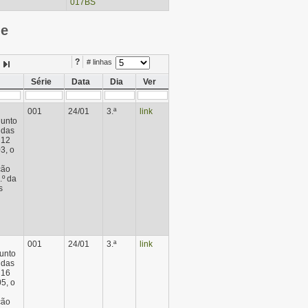
017BS
ie
?
# linhas
Série
Data
Dia
Ver
001
24/01
3.ª
link
junto
 das
 12
3, o
ção
.º da
s
001
24/01
3.ª
link
junto
 das
 16
5, o
ção