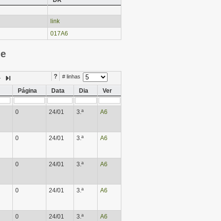
DR
link
017A6
ie
?
# linhas
Página
Data
Dia
Ver
0
24/01
3.ª
A6
0
24/01
3.ª
A6
0
24/01
3.ª
A6
0
24/01
3.ª
A6
0
24/01
3.ª
A6